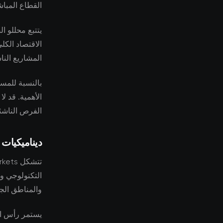
القطاع المباش
يتتبع محللو ا
الاقتصاد الكل
المشاريع النا
بالنسبة للمست
الأهمية. قد ل
الفرص الناشئ
ديناميكيات
التكنولوجي وظ
والمناطق الجغ
يستمر رأس ال