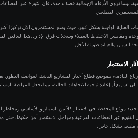
سية. بينما تروي الأرقام الإجمالية قصة واحدة، فإن التوزع عبر القطا
مستثمرين المطلعين.
 العناية الواجبة بشكل كبير، حيث يضع المستثمرون الآن تركيزًا أكبر
حدة ومقاييس الاحتفاظ بالعملاء وسجلات فرق الإدارة. هذا التدقيق المت
حة السوق والعوائد طويلة الأجل.
ثار الاستثمار
أرباع القادمة، يتموضع قطاع أخبار المشاريع الناشئة لمواصلة التطور. ي
ى تسريع أو إعادة توجيه الاتجاهات الحالية، مما يجعل المراقبة المس
حديد موقع المحفظة في الاعتبار كلاً من السيناريو الأساسي ومخاطر ا
 التنويع عبر القطاعات الفرعية ومراحل الاستثمار أمرًا حكيمًا، حتى م
ة مقنعة بشكل خاص.