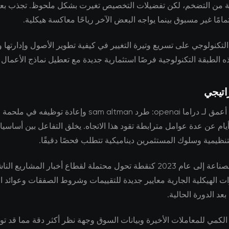
اية من التضخم، لكن تفضيلات التخصيص تغيرت بشكل ملحوظ. تجذب ب
امًا غير مسبوق بينما يواجه البعض الآخر رياحًا معاكسة هيكلية.
 التكنولوجي على تسريع وتيرة التغيير في كيفية تطوير الأصول وإدارتها و
ه الطبقة التكنولوجية فرصًا استثمارية جديدة مع تعطيل نماذج الأعمال ال
اتيجي
يكشف تحليل أعمق لـ دراما openai: طرد sam altman وإعادة توظيف
ام عن عدة عوامل مترابطة تقود هذا الاتجاه. يخلق التفاعل بين أساسي
نظيمية وسلوك المستثمرين ديناميكية تتطلب فحصًا دقيقًا.
يشير خبراء الصناعة إلى عام 2023 كنقطة تحول محتملة لقطاع أخبار المشاري
ات الهيكلية الجارية معايير جديدة للتقييمات وشروط الصفقات وعوائد ال
عد الدورة الحالية.
الكمي للمعاملات الأخيرة وبيانات السوق وجهة نظر أكثر دقة مما قد تو