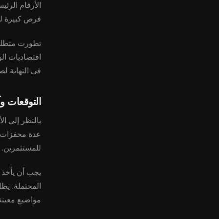
الأرقام الرئي
فرص كبيرة لل
تطورت متطلبات
اقتصاديات الو
في النهاية لص
التوقعات وآ
بالنظر إلى ال
عدة محفزات إل
للمستثمرين.
يجب أن يأخذ ت
المحتملة. يظل
مواضيع معين