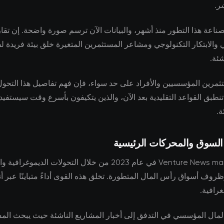
ر.
لصناعة هذا التطور منذ أشهر، والبيانات الآن ترسم صورة واضحة. إن تق
ي والابتكار التكنولوجي ومشاعر المستثمرين المتغيرة خلق بيئة فريدة 
شئة.
ثمرين المؤسسيين والأفراد على حد سواء، فإن فهم تفاصيل هذا التحول 
ا تنطبق القواعد التقليدية بعد الآن، والذين يتكيفون بأسرع وقت سيستفي
ة.
 السوق والمحركات الرئيسية
تتشكل Venture News markets في عام 2023 من خلال التحولات الديموغرافي
روف أسواق رأس المال المتطورة. تخلق هذه القوى أداءً متباينًا عبر أن
رافية.
مال المؤسسي في التدفق إلى أخبار المشاريع الناشئة حيث يبحث ال