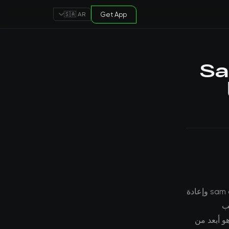
Get App
🇸🇦 AR
Sam Al
شهد مشهد أخبار المشاريع الناشئة تحولاً جوهرياً، ويمثل دراما openai: طرد sam altman وإعادة
ات في عام 2023. يراقب
و أبعد من