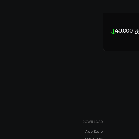
ترقب الموافقة على صندوق Bitcoin ETF يدفع أسعار العملات المشفرة فوق 40,000
↓
DOWNLOAD
App Store