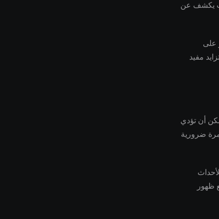
عات يكشف عن
 على
زايد مفيد
مكن أن تؤدي
تمرة ضرورية
لأحداث
ع ظهور