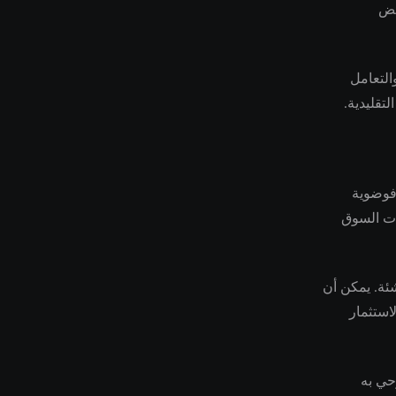
عض
التعامل
تقليدية.
ه في ملحمة فوضوية
ات السوق
ع الناشئة. يمكن أن
استثمار
حي به