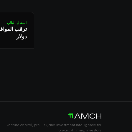
المقال التالي
دولار
Venture capital, pre-IPO, and investment intelligence for
forward-thinking investors.