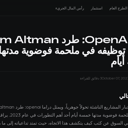
الطرح العام
استثمار
رأس المال الجريء
دراما OpenAI: طرد tman
 توظيفه في ملحمة فوضوية مدتها
يام
October 07, 202
3 دقائق للقراءة
الي
توظيفه في ملحمة فوضوية مدتها خمسة أيام أحد أهم التطور
 السوق عن كثب كيف يتكشف هذا الاتجاه، حيث تمتد تداعياته إلى ما ه