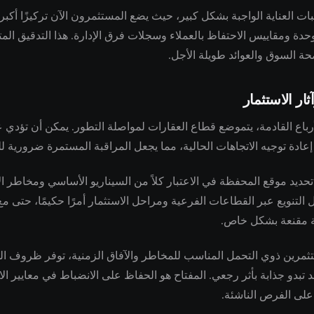
 العناية الواجبة بشكل كبير، حيث يضع المستثمرون الآن تركيزًا أكبر
حدة ومقاييس الاحتفاظ بالعملاء وسجلات فرق الإدارة. هذا التدقيق المت
حة السوق والعوائد طويلة الأجل.
ثار الاستثمار
أرباع القادمة، يتموضع قطاع العقارات لمواصلة التطور. يمكن أن تؤدي
إعادة توجيه الاتجاهات الحالية، مما يجعل المراقبة المستمرة ضرورية ل
حديد موقع المحفظة في الاعتبار كلاً من السيناريو الأساسي ومخاطر ا
 التنويع عبر القطاعات الفرعية ومراحل الاستثمار أمرًا حكيمًا، حتى م
ة مقنعة بشكل خاص.
تثمرين ذوي التحمل المناسب للمخاطر والآفاق الزمنية، توفر ظروف ال
تبدو جذابة بأثر رجعي. المفتاح هو الحفاظ على الانضباط في معايير الا
ا على الفرص الناشئة.