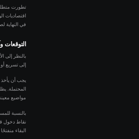
تطورت متطلبات
اقتصاديات الو
في النهاية لص
التوقعات وآ
بالنظر إلى ال
إلى تسريع أو 
يجب أن يأخذ ت
المحتملة. يظل
مواضيع معين
بالنسبة للمس
نقاط دخول قد 
البقاء منفتحً