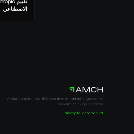
الاصطناعي
Venture capital, pre-IPO, and investment intelligence for
forward-thinking investors.
amcapital.app
amch.ltd