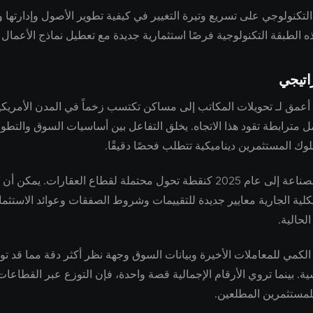
 التكنولوجي على تسريع وتيرة التغيير في كيفية تطوير الأصول وإدارتها و
ه الطبقة التكنولوجية فرصًا استثمارية جديدة مع تعطيل نماذج الأعمال ال
اتيجي
عمق لـ تحويلات المكاتب إلى مساكن تكتسب زخماً في المدن الأمريكي
 مترابطة تقود هذا الاتجاه. يخلق التفاعل بين أساسيات السوق والتطو
وك المستثمرين ديناميكية تتطلب فحصًا دقيقًا.
يشير خبراء الصناعة إلى عام 2025 كنقطة تحول محتملة لقطاع العقارات. يمكن 
يكلية الجارية معايير جديدة للتقييمات وشروط الصفقات وعوائد الاستثما
الحالية.
الكمي للمعاملات الأخيرة وبيانات السوق وجهة نظر أكثر دقة مما قد تو
سية. بينما تروي الأرقام الإجمالية قصة واحدة، فإن التوزع عبر القطا
مستثمرين المطلعين.