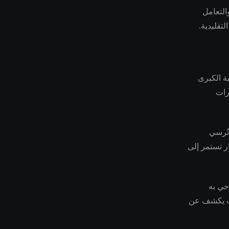
التعامل
تقليدية.
ة الكبرى
رات
أن تُرسي
ر تستمر إلى
حي به
عات يكشف عن