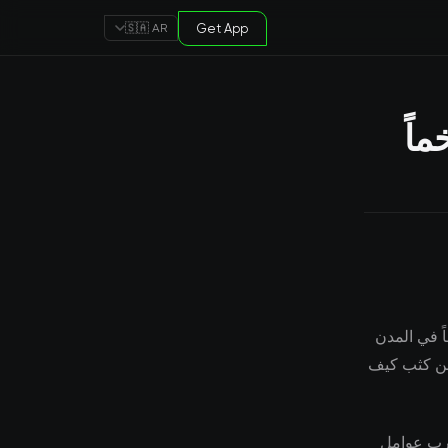
Get App
🇸🇦 AR
اً
ً في المدن
ون في السوق عن كثب كيف
ارب عوامل