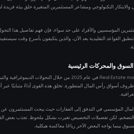
ي والابتكار التكنولوجي ومشاعر المستثمرين المتغيرة خلق بيئة فريدة 
ثمرين المؤسسيين والأفراد على حد سواء، فإن فهم تفاصيل هذا التحول 
ا تنطبق القواعد التقليدية بعد الآن، والذين يتكيفون بأسرع وقت سيستفي
ة.
 السوق والمحركات الرئيسية
تتشكل Real Estate markets في عام 2025 من خلال التحولات الديموغرافية وا
روف أسواق رأس المال المتطورة. تخلق هذه القوى أداءً متباينًا عبر أن
رافية.
مال المؤسسي في التدفق إلى العقارات حيث يبحث المستثمرون عن ال
 التضخم، لكن تفضيلات التخصيص تغيرت بشكل ملحوظ. تجذب بعض ال
مسبوق بينما يواجه البعض الآخر رياحًا معاكسة هيكلية.