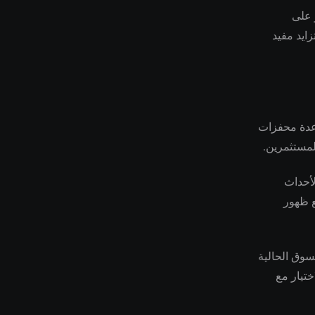
 على
زايد مفيد
 عدة محفزات
لمستثمرين.
لأحداث
ع ظهور
سوق الحالية
ختيار مع