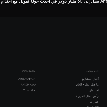
تقييم Anthropic يصل إلى 60 مليار دولار في أحدث جولة تمويل مع اح
التصنيفات
COMPANY
أخبار المشاريع
About AMCH
ما قبل الطرح العام
AMCH App
استثمار
Trustpilot
رأس المال الجريء
عقارات