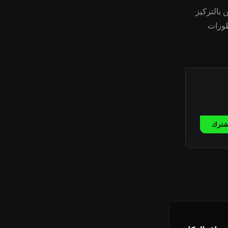
رين بالتركيز
طورات
شترك