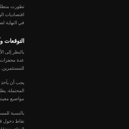
تطورت متطلبات
اقتصاديات الو
في النهاية لص
التوقعات وآ
بالنظر إلى ال
عدة محفزات إل
للمستثمرين.
يجب أن يأخذ ت
المحتملة. يظل
مواضيع معين
بالنسبة للمس
نقاط دخول قد 