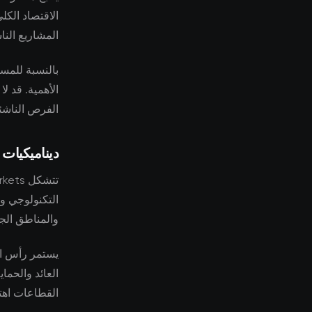
الاقتصاد الكل
المشاريع النا
بالنسبة للمست
الأهمية. قد ل
الفرص الناشئ
ديناميكيات
التكنولوجي وظ
والمناطق الجغ
يستمر رأس ال
العائد والحم
القطاعات اهتم