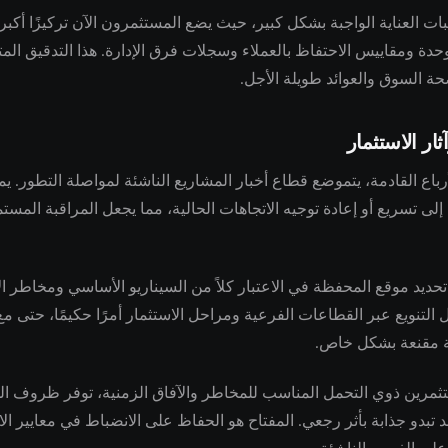
 العناية الواجبة بشكل كبير، حيث يضع المستثمرون الآن تركيزًا أكبر
حدة ومقاييس الاحتفاظ بالعملاء وسجلات فرق الإدارة. هذا التدقيق المت
حة السوق والعوائد طويلة الأجل.
ثار الاستثمار
أرباع القادمة، يتموضع قطاع أخبار المشاريع الناشئة لمواصلة التطور. ي
ى تسريع أو إعادة توجيه الاتجاهات الحالية، مما يجعل المراقبة المس
حديد موقع المحفظة في الاعتبار كلاً من السيناريو الأساسي ومخاطر ا
 التنويع عبر القطاعات الفرعية ومراحل الاستثمار أمرًا حكيمًا، حتى م
ة مقنعة بشكل خاص.
تثمرين ذوي التحمل المناسب للمخاطر والآفاق الزمنية، توفر ظروف ال
تبدو جذابة بأثر رجعي. المفتاح هو الحفاظ على الانضباط في معايير الا