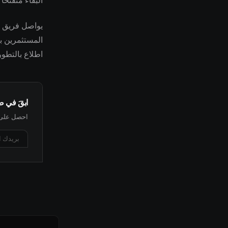
البقاء منفتحً
المستثمرين با
اطلاع بالتطور
ابقَ في 
احصل على أ