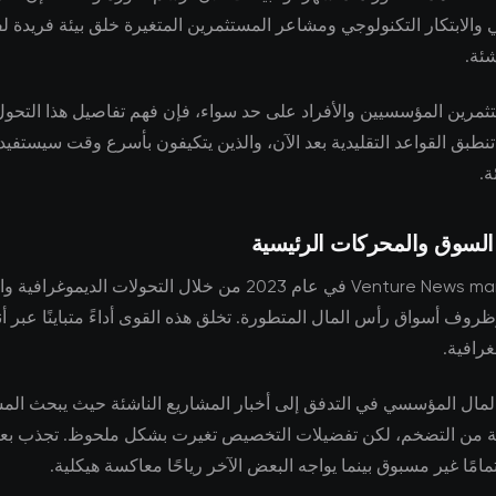
ي والابتكار التكنولوجي ومشاعر المستثمرين المتغيرة خلق بيئة فريدة 
شئة.
ثمرين المؤسسيين والأفراد على حد سواء، فإن فهم تفاصيل هذا التحول 
ا تنطبق القواعد التقليدية بعد الآن، والذين يتكيفون بأسرع وقت سيستفي
ة.
 السوق والمحركات الرئيسية
تتشكل Venture News markets في عام 2023 من خلال التحولات الديموغرافي
روف أسواق رأس المال المتطورة. تخلق هذه القوى أداءً متباينًا عبر أن
رافية.
مال المؤسسي في التدفق إلى أخبار المشاريع الناشئة حيث يبحث ال
اية من التضخم، لكن تفضيلات التخصيص تغيرت بشكل ملحوظ. تجذب ب
امًا غير مسبوق بينما يواجه البعض الآخر رياحًا معاكسة هيكلية.