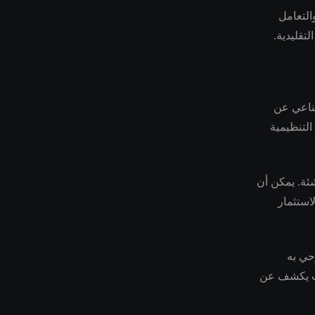
التعامل
تقليدية.
اء الاصطناعي عن
التنظيمية
ع الناشئة. يمكن أن
استثمار
حي به
عات يكشف عن