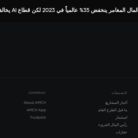
ض 35% عالمياً في 2023 لكن قطاع AI يخالف الاتجاه
التصنيفات
COMPANY
أخبار المشاريع
About AMCH
ما قبل الطرح العام
AMCH App
استثمار
Trustpilot
رأس المال الجريء
عقارات