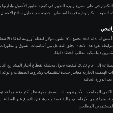
 التكنولوجي على تسريع وتيرة التغيير في كيفية تطوير الأصول وإدارتها و
ه الطبقة التكنولوجية فرصًا استثمارية جديدة مع تعطيل نماذج الأعمال ال
اتيجي
يكشف تحليل أعمق لـ mistral ai تجمع 415 مليون دولار كبطلة أوروبية للذك
ابطة تقود هذا الاتجاه. يخلق التفاعل بين أساسيات السوق والتطورات 
رين ديناميكية تتطلب فحصًا دقيقًا.
يشير خبراء الصناعة إلى عام 2023 كنقطة تحول محتملة لقطاع أخبار المشاري
ات الهيكلية الجارية معايير جديدة للتقييمات وشروط الصفقات وعوائد ال
عد الدورة الحالية.
الكمي للمعاملات الأخيرة وبيانات السوق وجهة نظر أكثر دقة مما قد تو
سية. بينما تروي الأرقام الإجمالية قصة واحدة، فإن التوزع عبر القطا
مستثمرين المطلعين.