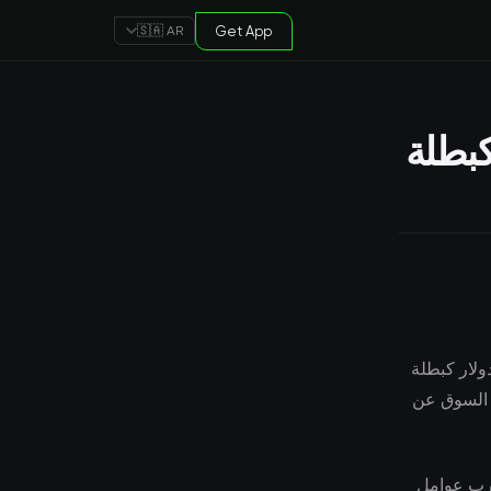
Get App
🇸🇦 AR
دولار كبطلة
ً جوهرياً، ويمثل mistral ai تجمع 415 مليون دولار كبطلة
راقب المشاركون في السوق عن
ارب عوامل