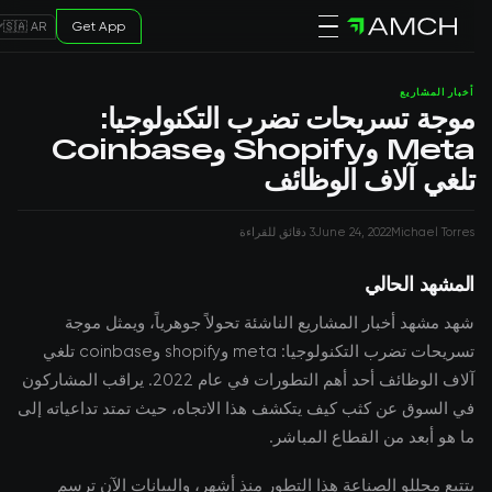
Get App
🇸🇦 AR
أخبار المشاريع
موجة تسريحات تضرب التكنولوجيا:
Meta وShopify وCoinbase
تلغي آلاف الوظائف
Michael Torres
June 24, 2022
3 دقائق للقراءة
المشهد الحالي
شهد مشهد أخبار المشاريع الناشئة تحولاً جوهرياً، ويمثل موجة
تسريحات تضرب التكنولوجيا: meta وshopify وcoinbase تلغي
آلاف الوظائف أحد أهم التطورات في عام 2022. يراقب المشاركون
في السوق عن كثب كيف يتكشف هذا الاتجاه، حيث تمتد تداعياته إلى
ما هو أبعد من القطاع المباشر.
يتتبع محللو الصناعة هذا التطور منذ أشهر، والبيانات الآن ترسم