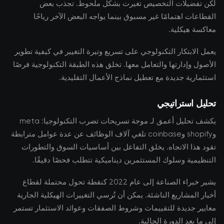
لكن تفضيلات التخصيص تغيرت بشكل ملحوظ. تجذب بعض
القطاعات اهتمامًا غير مسبوق بينما يواجه البعض الآخر رياحًا
معاكسة هيكلية.
يعمل الابتكار التكنولوجي على تسريع وتيرة التغيير في كيفية تطوير
الأصول وإدارتها والتعامل معها. تخلق هذه الطبقة التكنولوجية فرصًا
استثمارية جديدة مع تعطيل نماذج الأعمال التقليدية.
تحليل استراتيجي
يكشف تحليل أعمق لـ موجة تسريحات تضرب التكنولوجيا: meta
وshopify وcoinbase تلغي آلاف الوظائف عن عدة عوامل مترابطة
تقود هذا الاتجاه. يخلق التفاعل بين أساسيات السوق والتطورات
التنظيمية وسلوك المستثمرين ديناميكية تتطلب فحصًا دقيقًا.
يشير خبراء الصناعة إلى عام 2022 كنقطة تحول محتملة لقطاع
أخبار المشاريع الناشئة. يمكن أن تُرسي التغييرات الهيكلية الجارية
معايير جديدة للتقييمات وشروط الصفقات وعوائد الاستثمار تستمر
إلى ما بعد الدورة الحالية.