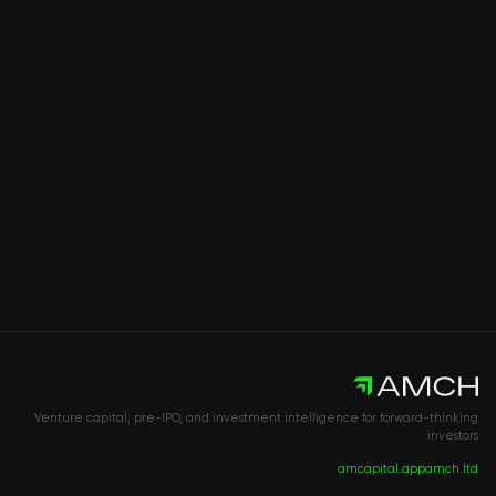
Venture capital, pre-IPO, and investment intelligence for forward-thinking
investors.
amcapital.app
amch.ltd