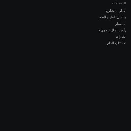
التصنيفات
أخبار المشاريع
ما قبل الطرح العام
استثمار
رأس المال الجريء
عقارات
الاكتتاب العام
COMPANY
About AMCH
AMCH App
Trustpilot
DOWNLOAD
App Store
Google Play
RISK DISCLOSURE & LEGAL NOTICE