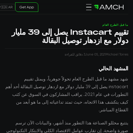
Get App
🇸🇦 AR
ما قبل الطرح العام
تقييم Instacart يصل إلى 39 مليار
دولار مع ازدهار توصيل البقالة
Michael Torres
June 05, 2021
3 دقائق للقراءة
المشهد الحالي
شهد مشهد ما قبل الطرح العام تحولاً جوهرياً، ويمثل تقييم
instacart يصل إلى 39 مليار دولار مع ازدهار توصيل البقالة أحد أهم
التطورات في عام 2021. يراقب المشاركون في السوق عن كثب
كيف يتكشف هذا الاتجاه، حيث تمتد تداعياته إلى ما هو أبعد من
القطاع المباشر.
يتتبع محللو الصناعة هذا التطور منذ أشهر، والبيانات الآن ترسم
صورة واضحة. إن تقارب عوامل الاقتصاد الكلي والابتكار التكنولوجي