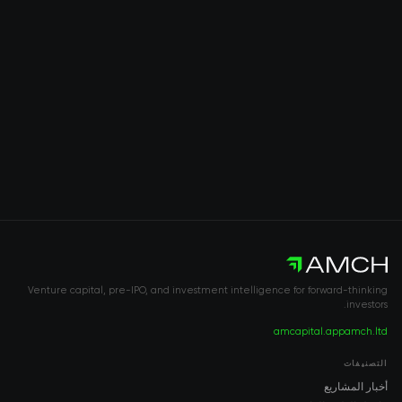
Venture capital, pre-IPO, and investment intelligence for forward-thinking
investors.
amcapital.app
amch.ltd
التصنيفات
أخبار المشاريع