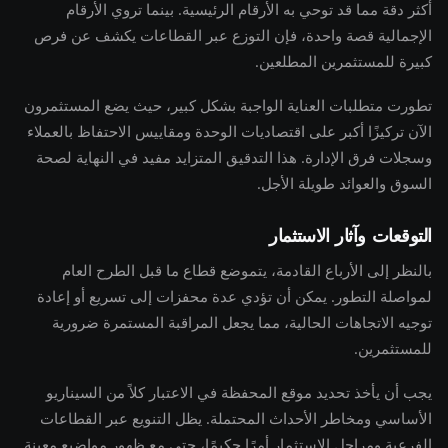
أكثر دقة مما قد توحي به الأرقام الرئيسية. بينما تروي الأرقام
الإجمالية قصة واحدة، فإن التوزع عبر القطاعات يكشف عن فرص
كبيرة للمستثمرين المطلعين.
تطورت متطلبات العناية الواجبة بشكل كبير، حيث يضع المستثمرون
الآن تركيزًا أكبر على اقتصاديات الوحدة ومقاييس الاحتفاظ بالعملاء
وسجلات فرق الإدارة. هذا التدقيق المتزايد مفيد في النهاية لصحة
السوق والعوائد طويلة الأجل.
التوقعات وآثار الاستثمار
بالنظر إلى الأرباع القادمة، يتموضع قطاع ما قبل الطرح العام
لمواصلة التطور. يمكن أن تؤدي عدة محفزات إلى تسريع أو إعادة
توجيه الاتجاهات الحالية، مما يجعل المراقبة المستمرة ضرورية
للمستثمرين.
يجب أن يأخذ تحديد موقع المحفظة في الاعتبار كلاً من السيناريو
الأساسي ومخاطر الأحداث المحتملة. يظل التنويع عبر القطاعات
الفرعية ومراحل الاستثمار أمرًا حكيمًا، حتى مع ظهور مواضيع معينة