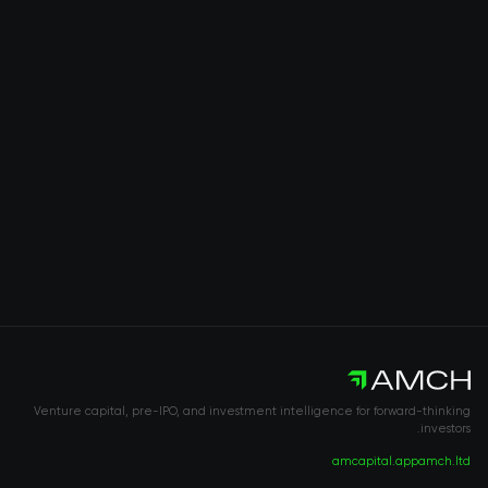
Venture capital, pre-IPO, and investment intelligence for forward-thinking
investors.
amcapital.app
amch.ltd