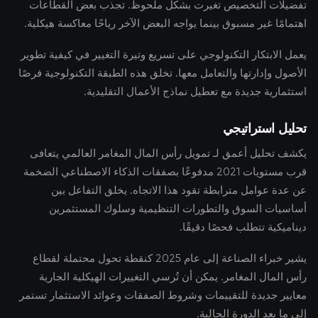
تفضيلات التخصيص تغيرت بشكل ملحوظ. تجذب بعض القطاعات
اهتمامًا غير مسبوق بينما يواجه البعض الآخر رياحًا معاكسة هيكلية.
يعمل الابتكار التكنولوجي على تسريع وتيرة التغيير في كيفية تطوير
الأصول وإدارتها والتعامل معها. تخلق هذه الطبقة التكنولوجية فرصًا
استثمارية جديدة مع تعطيل نماذج الأعمال التقليدية.
تحليل استراتيجي
يكشف تحليل أعمق لـ تمويل رأس المال المغامر العالمي يتعافى
قرب مستويات 2021 مدفوعًا بصفقات الذكاء الاصطناعي الضخمة
عن عدة عوامل مترابطة تقود هذا الاتجاه. يخلق التفاعل بين
أساسيات السوق والتطورات التنظيمية وسلوك المستثمرين
ديناميكية تتطلب فحصًا دقيقًا.
يشير خبراء الصناعة إلى عام 2025 كنقطة تحول محتملة لقطاع
رأس المال المغامر. يمكن أن تُرسي التغييرات الهيكلية الجارية
معايير جديدة للتقييمات وشروط الصفقات وعوائد الاستثمار تستمر
إلى ما بعد الدورة الحالية.