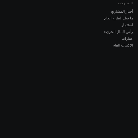
التصنيفات
أخبار المشاريع
ما قبل الطرح العام
استثمار
رأس المال الجريء
عقارات
الاكتتاب العام
COMPANY
About AMCH
AMCH App
Trustpilot
DOWNLOAD
App Store
Google Play
RISK DISCLOSURE & LEGAL NOTICE