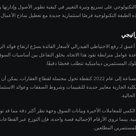
 التكنولوجي على تسريع وتيرة التغيير في كيفية تطوير الأصول وإدارتها و
ه الطبقة التكنولوجية فرصًا استثمارية جديدة مع تعطيل نماذج الأعمال ال
اتيجي
مق لـ رفع الاحتياطي الفيدرالي لأسعار الفائدة يسرّع ارتفاع فوائد ال
عن عدة عوامل مترابطة تقود هذا الاتجاه. يخلق التفاعل بين أساسيات الس
وك المستثمرين ديناميكية تتطلب فحصًا دقيقًا.
يشير خبراء الصناعة إلى عام 2022 كنقطة تحول محتملة لقطاع العقارات. يمكن 
يكلية الجارية معايير جديدة للتقييمات وشروط الصفقات وعوائد الاستثما
الحالية.
الكمي للمعاملات الأخيرة وبيانات السوق وجهة نظر أكثر دقة مما قد تو
سية. بينما تروي الأرقام الإجمالية قصة واحدة، فإن التوزع عبر القطا
مستثمرين المطلعين.