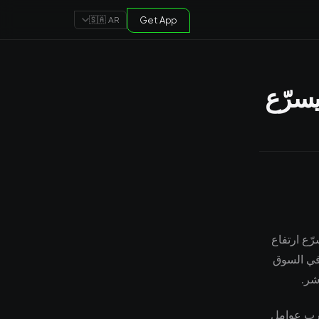
Get App
🇸🇦 AR
يسرّع
رّع ارتفاع
. يراقب المشاركون في السوق
شر.
ارب عوامل