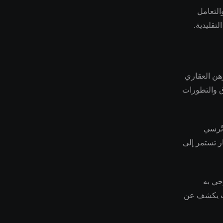
التعامل
تقليدية.
رهن العقاري
وق والتطورات
أن تُرسي
ر تستمر إلى
حي به
عات يكشف عن