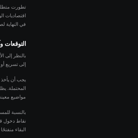
تطورت متطلبات
اقتصاديات الو
في النهاية لص
التوقعات وآ
بالنظر إلى ال
إلى تسريع أو 
يجب أن يأخذ ت
المحتملة. يظل
مواضيع معين
بالنسبة للمس
نقاط دخول قد 
البقاء منفتحً