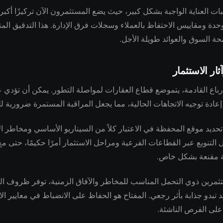
 العناية الواجبة بشكل كبير، حيث يضع المستثمرون الآن تركيزًا أكبر
حدة ومقاييس الاحتفاظ بالعملاء وسجلات فرق الإدارة. هذا التدقيق المت
حة السوق والعوائد طويلة الأجل.
ثار الاستثمار
أرباع القادمة، يتموضع قطاع العقارات لمواصلة التطور. يمكن أن تؤدي
إعادة توجيه الاتجاهات الحالية، مما يجعل المراقبة المستمرة ضرورية ل
حديد موقع المحفظة في الاعتبار كلاً من السيناريو الأساسي ومخاطر ا
 التنويع عبر القطاعات الفرعية ومراحل الاستثمار أمرًا حكيمًا، حتى م
ة مقنعة بشكل خاص.
تثمرين ذوي التحمل المناسب للمخاطر والآفاق الزمنية، توفر ظروف ال
تبدو جذابة بأثر رجعي. المفتاح هو الحفاظ على الانضباط في معايير الا
ا على الفرص الناشئة.