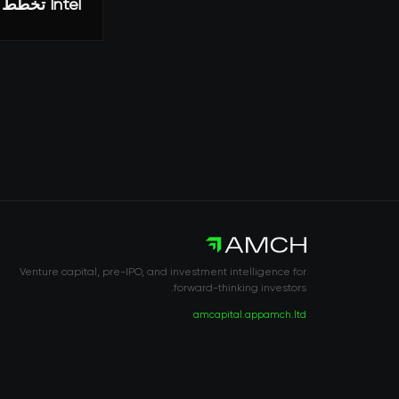
Intel تخطط لإعادة طرح Mobileye للاكتتاب العام بتقييم أقل بكثير من المأمول
Venture capital, pre-IPO, and investment intelligence for
forward-thinking investors.
amcapital.app
amch.ltd