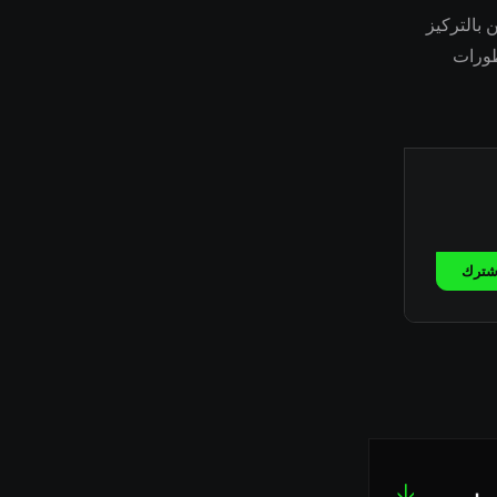
رين بالتركيز
طورات
شترك
↓