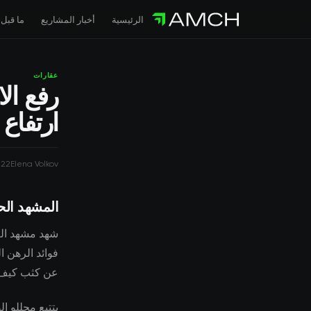
الرئيسية
أخبار المشاريع
ما قبل 
عقارات
رفع الا
ارتفاع 
022
Elena Volkov
المشهد الح
شهد مشهد العق
عن كثب كيف يت
يتتبع محللو ا