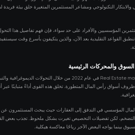
ي والابتكار التكنولوجي ومشاعر المستثمرين المتغيرة خلق بيئة فريدة 
ثمرين المؤسسيين والأفراد على حد سواء، فإن فهم تفاصيل هذا التحول 
ا تنطبق القواعد التقليدية بعد الآن، والذين يتكيفون بأسرع وقت سيستفي
ة.
 السوق والمحركات الرئيسية
تتشكل Real Estate markets في عام 2022 من خلال التحولات الديموغرافية وا
روف أسواق رأس المال المتطورة. تخلق هذه القوى أداءً متباينًا عبر أن
رافية.
مال المؤسسي في التدفق إلى العقارات حيث يبحث المستثمرون عن ال
 التضخم، لكن تفضيلات التخصيص تغيرت بشكل ملحوظ. تجذب بعض ال
مسبوق بينما يواجه البعض الآخر رياحًا معاكسة هيكلية.