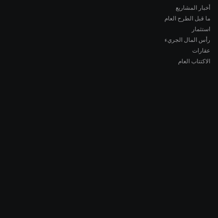
أخبار المشاريع
ما قبل الطرح العام
استثمار
رأس المال الجريء
عقارات
الاكتتاب العام
COMPANY
About AMCH
AMCH App
Trustpilot
DOWNLOAD
App Store
Google Play
RISK DISCLOSURE & LEGAL NOTICE
© 2026 2021 — 2026 AMCH Ltd. جميع الحقوق محفوظة.