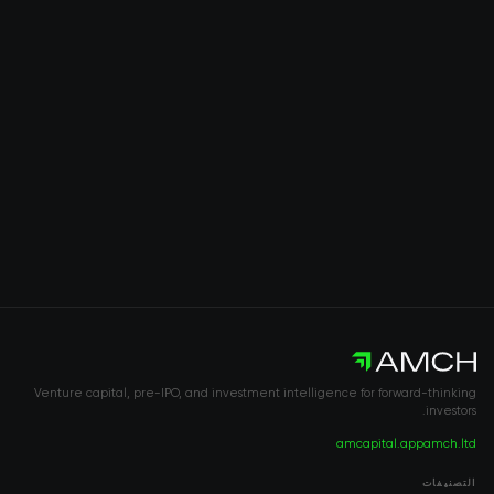
Venture capital, pre-IPO, and investment intelligence for forward-thinking
investors.
amcapital.app
amch.ltd
التصنيفات