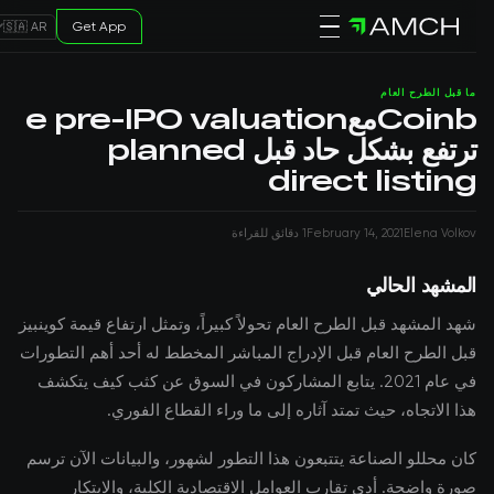
Get App
🇸🇦 AR
ما قبل الطرح العام
Coinbمعe pre-IPO valuation
ترتفع بشكل حاد قبل planned
direct listing
Elena Volkov
February 14, 2021
1 دقائق للقراءة
المشهد الحالي
شهد المشهد قبل الطرح العام تحولاً كبيراً، وتمثل ارتفاع قيمة كوينبيز
قبل الطرح العام قبل الإدراج المباشر المخطط له أحد أهم التطورات
في عام 2021. يتابع المشاركون في السوق عن كثب كيف يتكشف
هذا الاتجاه، حيث تمتد آثاره إلى ما وراء القطاع الفوري.
كان محللو الصناعة يتتبعون هذا التطور لشهور، والبيانات الآن ترسم
صورة واضحة. أدى تقارب العوامل الاقتصادية الكلية، والابتكار