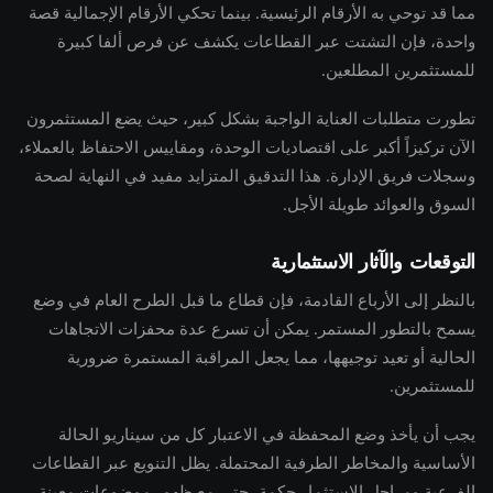
مما قد توحي به الأرقام الرئيسية. بينما تحكي الأرقام الإجمالية قصة
واحدة، فإن التشتت عبر القطاعات يكشف عن فرص ألفا كبيرة
للمستثمرين المطلعين.
تطورت متطلبات العناية الواجبة بشكل كبير، حيث يضع المستثمرون
الآن تركيزاً أكبر على اقتصاديات الوحدة، ومقاييس الاحتفاظ بالعملاء،
وسجلات فريق الإدارة. هذا التدقيق المتزايد مفيد في النهاية لصحة
السوق والعوائد طويلة الأجل.
التوقعات والآثار الاستثمارية
بالنظر إلى الأرباع القادمة، فإن قطاع ما قبل الطرح العام في وضع
يسمح بالتطور المستمر. يمكن أن تسرع عدة محفزات الاتجاهات
الحالية أو تعيد توجيهها، مما يجعل المراقبة المستمرة ضرورية
للمستثمرين.
يجب أن يأخذ وضع المحفظة في الاعتبار كل من سيناريو الحالة
الأساسية والمخاطر الطرفية المحتملة. يظل التنويع عبر القطاعات
الفرعية ومراحل الاستثمار حكمة، حتى مع ظهور موضوعات معينة