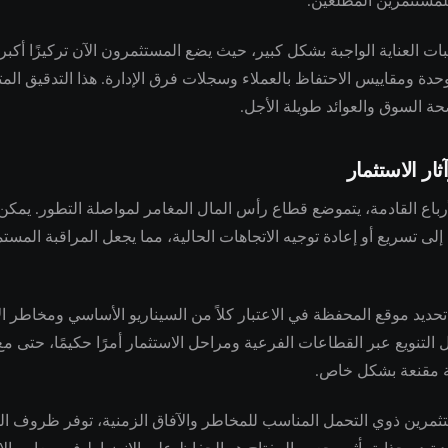
مستثمرين المطلعين.
 العناية الواجبة بشكل كبير، حيث يضع المستثمرون الآن تركيزًا أكبر
حدة ومقاييس الاحتفاظ بالعملاء وسجلات فرق الإدارة. هذا التدقيق المت
حة السوق والعوائد طويلة الأجل.
ثار الاستثمار
أرباع القادمة، يتموضع قطاع رأس المال المغامر لمواصلة التطور. يمكن
ى تسريع أو إعادة توجيه الاتجاهات الحالية، مما يجعل المراقبة المس
حديد موقع المحفظة في الاعتبار كلاً من السيناريو الأساسي ومخاطر ا
 التنويع عبر القطاعات الفرعية ومراحل الاستثمار أمرًا حكيمًا، حتى م
ة مقنعة بشكل خاص.
تثمرين ذوي التحمل المناسب للمخاطر والآفاق الزمنية، توفر ظروف ال