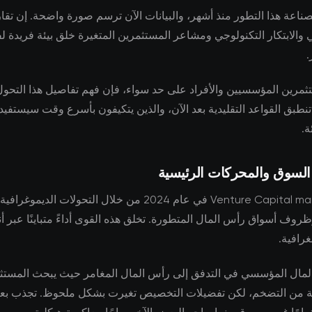
لصناعة هذا التطور منذ أشهر، والبيانات الآن ترسم صورة واضحة. إن تق
ي والابتكار التكنولوجي ومشاعر المستثمرين المتغيرة خلق بيئة فريدة
.
ثمرين المؤسسيين والأفراد على حد سواء، فإن فهم تفاصيل هذا التحول 
ا تنطبق القواعد التقليدية بعد الآن، والذين يتكيفون بأسرع وقت سيستفي
ة.
 السوق والمحركات الرئيسية
تتشكل Venture Capital markets في عام 2024 من خلال التحولات الديم
روف أسواق رأس المال المتطورة. تخلق هذه القوى أداءً متباينًا عبر أن
رافية.
لمال المؤسسي في التدفق إلى رأس المال المغامر حيث يبحث المست
اية من التضخم، لكن تفضيلات التخصيص تغيرت بشكل ملحوظ. تجذب ب