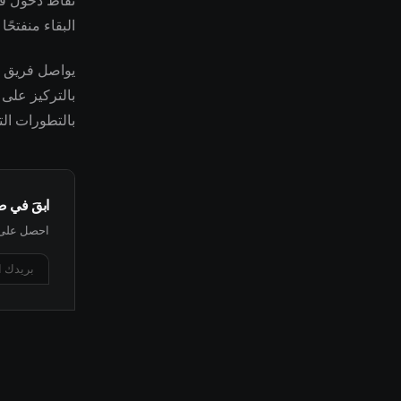
نقاط دخول قد 
البقاء منفتحً
بالتركيز على 
بالتطورات الت
ابقَ في 
احصل على أ