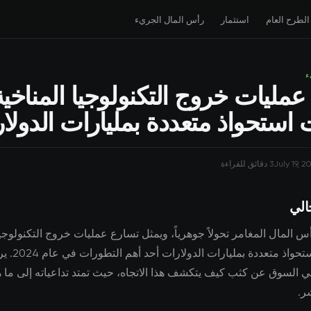
الطرح العام
استثمار
رأس المال الجريء
ء
عمليات خروج التكنولوجيا المناخية
 استحواذ متعددة بمليارات الدولا
July 19, 2
3 دقائق للقراءة
الي
المال المغامر تحولاً جوهرياً، ويمثل تسارع عمليات خروج التكنولوجيا
مع عمليات استحواذ متعددة بمليا
 السوق عن كثب كيف يتكشف هذا الاتجاه، حيث تمتد تداعياته إلى ما ه
ر.