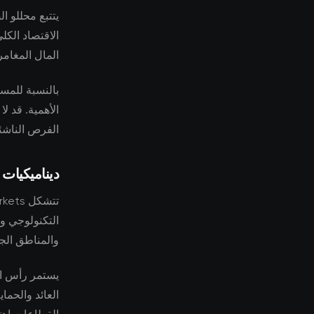
يتتبع محللو ا
الاقتصاد الكل
المال المغامر
بالنسبة للمست
الأهمية. قد ل
الفرص الناشئ
ديناميكيات
التكنولوجي وظ
والمناطق الجغ
يستمر رأس ا
العائد والحم