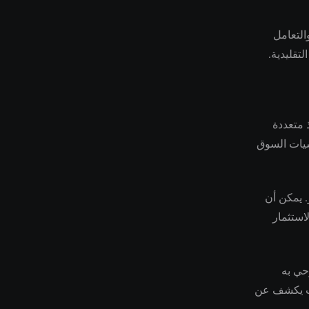
التعامل
تقليدية.
 متعددة
اسيات السوق
مغامر. يمكن أن
استثمار
حي به
عات يكشف عن