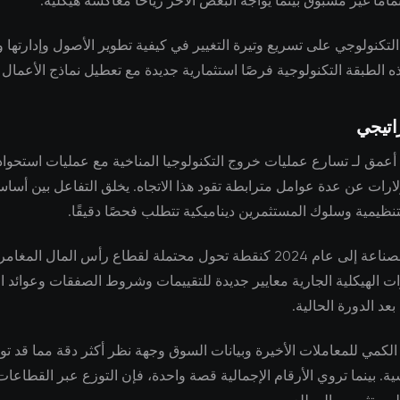
امًا غير مسبوق بينما يواجه البعض الآخر رياحًا معاكسة هيكلية.
 التكنولوجي على تسريع وتيرة التغيير في كيفية تطوير الأصول وإدارتها و
ه الطبقة التكنولوجية فرصًا استثمارية جديدة مع تعطيل نماذج الأعمال ال
اتيجي
عمق لـ تسارع عمليات خروج التكنولوجيا المناخية مع عمليات استحواذ
لارات عن عدة عوامل مترابطة تقود هذا الاتجاه. يخلق التفاعل بين أس
نظيمية وسلوك المستثمرين ديناميكية تتطلب فحصًا دقيقًا.
يشير خبراء الصناعة إلى عام 2024 كنقطة تحول محتملة لقطاع رأس المال ال
ات الهيكلية الجارية معايير جديدة للتقييمات وشروط الصفقات وعوائد ال
عد الدورة الحالية.
الكمي للمعاملات الأخيرة وبيانات السوق وجهة نظر أكثر دقة مما قد تو
سية. بينما تروي الأرقام الإجمالية قصة واحدة، فإن التوزع عبر القطا