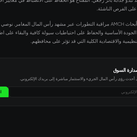
تبدو جذابة بأثر رجعي. المفتاح هو الحفاظ على الانضباط في معايير الا
ا على الفرص الناشئة.
يواصل فريق أبحاث AMCH مراقبة التطورات عبر مشهد رأس المال المغامر. ن
الجودة الأساسية والحفاظ على احتياطيات سيولة كافية والبقاء على اط
نظيمية والاقتصادية الكلية التي قد تؤثر على محافظهم.
صدارة السوق
حدث رؤى رأس المال الجريء والاستثمار مباشرة إلى بريدك الإلكتروني.
ا