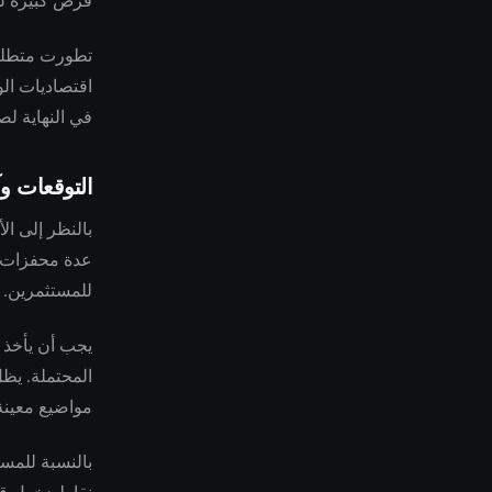
فرص كبيرة لل
تطورت متطلبات
اقتصاديات الو
في النهاية لص
التوقعات وآ
بالنظر إلى ال
عدة محفزات إل
للمستثمرين.
يجب أن يأخذ ت
المحتملة. يظل
مواضيع معين
بالنسبة للمس