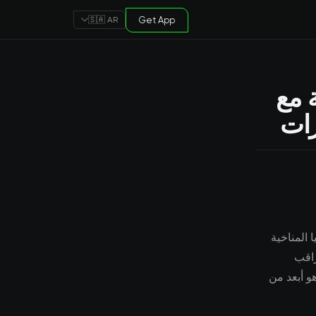
Get App
🇸🇦 AR
 مع
رات
 المناخية
رات الدولارات أحد أهم التطورات في عام 2024. يراقب
و أبعد من