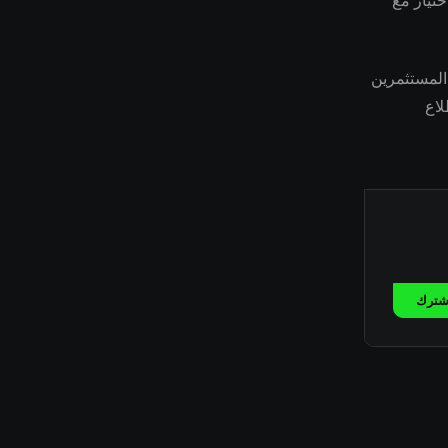
ختيار مع
وصي المستثمرين
لاع
شترك