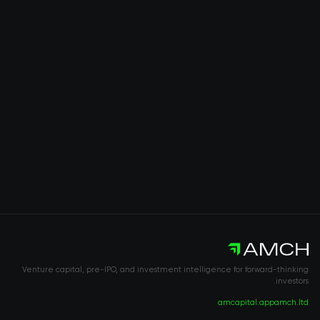
Venture capital, pre-IPO, and investment intelligence for forward-thinking
investors.
amcapital.app
amch.ltd