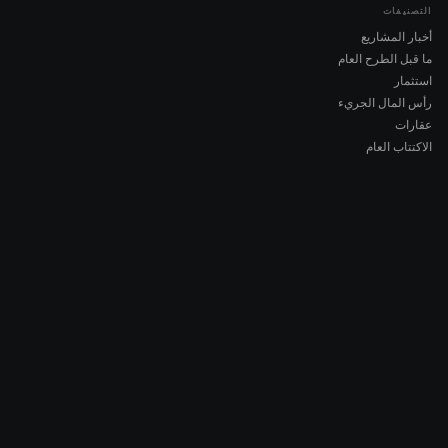
التصنيفات
أخبار المشاريع
ما قبل الطرح العام
استثمار
رأس المال الجريء
عقارات
الاكتتاب العام
COMPANY
About AMCH
AMCH App
Trustpilot
DOWNLOAD
App Store
Google Play
RISK DISCLOSURE & LEGAL NOTICE