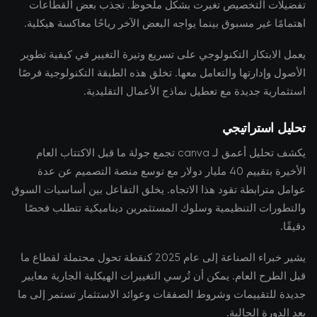
تفضيلات التخصيص تغيرت بشكل ملحوظ. تجذب بعض القطاعات
اهتمامًا غير مسبوق بينما يواجه البعض الآخر رياحًا معاكسة هيكلية.
يعمل الابتكار التكنولوجي على تسريع وتيرة التغيير في كيفية تطوير
الأصول وإدارتها والتعامل معها. تخلق هذه الطبقة التكنولوجية فرصًا
استثمارية جديدة مع تعطيل نماذج الأعمال التقليدية.
تحليل استراتيجي
يكشف تحليل أعمق لـ canva تجمع جولة ما قبل الاكتتاب العام
الأخيرة بتقييم 40 مليار دولار مع توسع منصة التصميم عن عدة
عوامل مترابطة تقود هذا الاتجاه. يخلق التفاعل بين أساسيات السوق
والتطورات التنظيمية وسلوك المستثمرين ديناميكية تتطلب فحصًا
دقيقًا.
يشير خبراء الصناعة إلى عام 2025 كنقطة تحول محتملة لقطاع ما
قبل الطرح العام. يمكن أن تُرسي التغييرات الهيكلية الجارية معايير
جديدة للتقييمات وشروط الصفقات وعوائد الاستثمار تستمر إلى ما
بعد الدورة الحالية.