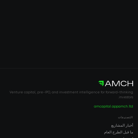
Venture capital, pre-IPO, and investment intelligence for forward-thinking
investors.
amcapital.app
amch.ltd
التصنيفات
أخبار المشاريع
ما قبل الطرح العام