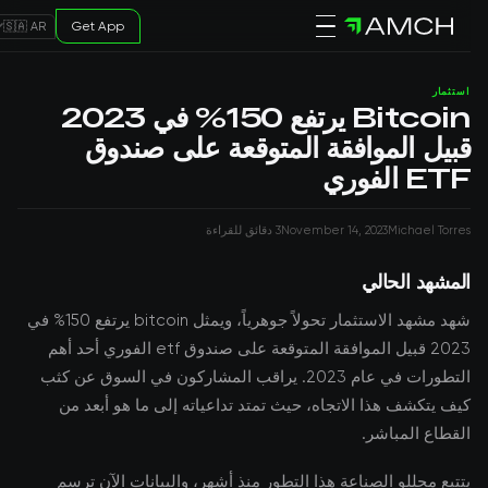
Get App
🇸🇦 AR
استثمار
Bitcoin يرتفع 150% في 2023
قبيل الموافقة المتوقعة على صندوق
ETF الفوري
Michael Torres
November 14, 2023
3 دقائق للقراءة
المشهد الحالي
شهد مشهد الاستثمار تحولاً جوهرياً، ويمثل bitcoin يرتفع 150% في
2023 قبيل الموافقة المتوقعة على صندوق etf الفوري أحد أهم
التطورات في عام 2023. يراقب المشاركون في السوق عن كثب
كيف يتكشف هذا الاتجاه، حيث تمتد تداعياته إلى ما هو أبعد من
القطاع المباشر.
يتتبع محللو الصناعة هذا التطور منذ أشهر، والبيانات الآن ترسم