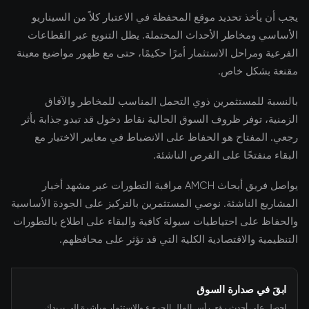
يجب أن يأخذ تحديد موقع المحفظة في الاعتبار كلاً من السيناريو
الأساسي ومخاطر الأحداث المحتملة. يظل التنويع عبر القطاعات
الفرعية ومراحل الاستثمار أمرًا حكيمًا، حتى مع ظهور مواضيع معينة
مقنعة بشكل خاص.
بالنسبة للمستثمرين ذوي التحمل المناسب للمخاطر والآفاق
الزمنية، توفر ظروف السوق الحالية نقاط دخول قد تبدو جذابة بأثر
رجعي. المفتاح هو الحفاظ على الانضباط في معايير الاختيار مع
البقاء منفتحًا على الفرص الناشئة.
يواصل فريق أبحاث AMCH مراقبة التطورات عبر مشهد أخبار
المشاريع الناشئة. نوصي المستثمرين بالتركيز على الجودة الأساسية
والحفاظ على احتياطيات سيولة كافية والبقاء على اطلاع بالتطورات
التنظيمية والاقتصادية الكلية التي قد تؤثر على محافظهم.
ابقَ في صدارة السوق
احصل على أحدث رؤى رأس المال الجريء والاستثمار مباشرة إلى بريدك