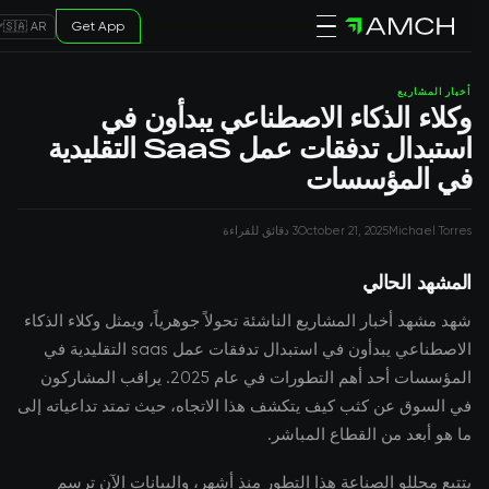
Get App
🇸🇦 AR
أخبار المشاريع
وكلاء الذكاء الاصطناعي يبدأون في
استبدال تدفقات عمل SaaS التقليدية
في المؤسسات
Michael Torres
October 21, 2025
3 دقائق للقراءة
المشهد الحالي
شهد مشهد أخبار المشاريع الناشئة تحولاً جوهرياً، ويمثل وكلاء الذكاء
الاصطناعي يبدأون في استبدال تدفقات عمل saas التقليدية في
المؤسسات أحد أهم التطورات في عام 2025. يراقب المشاركون
في السوق عن كثب كيف يتكشف هذا الاتجاه، حيث تمتد تداعياته إلى
ما هو أبعد من القطاع المباشر.
يتتبع محللو الصناعة هذا التطور منذ أشهر، والبيانات الآن ترسم