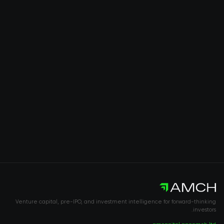
Venture capital, pre-IPO, and investment intelligence for forward-thinking
investors.