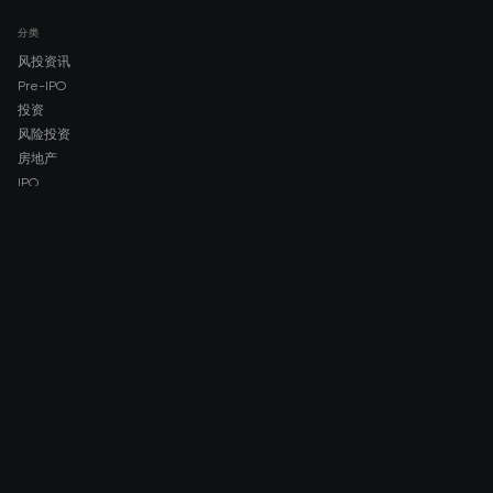
分类
风投资讯
Pre-IPO
投资
风险投资
房地产
IPO
COMPANY
About AMCH
AMCH App
Trustpilot
DOWNLOAD
App Store
Google Play
RISK DISCLOSURE & LEGAL NOTICE