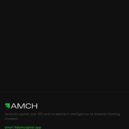
Venture capital, pre-IPO, and investment intelligence for forward-thinking
investors.
amch.ltd
amcapital.app