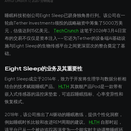
Arthur D
March 17, 2026
7 分钟阅读
睡眠科技初创公司Eight Sleep已跻身独角兽行列。该公司在一
轮由Tether Investments领投的战略融资中筹集了5000万美
元，估值达到15亿美元。
TechCrunch
这笔于2026年3月4日宣
布的交易不仅仅是资本注入——它还为Tether的设备端AI基础设
施与Eight Sleep的生物传感平台之间更深层次的整合奠定了基
础。
Eight Sleep的业务及其重要性
Eight Sleep成立于2014年，致力于开发将生理学与数据分析相
结合的技术赋能睡眠产品。
HLTH
其旗舰产品Pod是一款带有
嵌入式传感器的温控床垫套，可追踪睡眠指标、心率变异性和
恢复模式。
2018年，该公司推出了AI驱动的睡眠教练，提供个性化洞察，
例如睡眠时长比较和改进REM周期的建议。
HLTH
自那时起，
该平台已从一个被动追踪器演变为一个能实时主动调整睡眠环