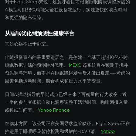
对于Eight Sleep来说，这意味着目前根据睡眠阶段调整床温的
AI模型可能很快就能完全在设备端运行，实现更快的响应时间
和更强的隐私保障。
从睡眠优化到预测性健康平台
其雄心远不止于卧室。
伴随投资宣布的最重要进展之一是创建一个基于超过10亿小时
睡眠数据训练的预测性AI代理。
MEXC
该系统旨在预测干扰并
预先调整环境，而不是在睡眠障碍发生后才做出反应——考虑的
因素包括运动时间、膳食构成和压力水平等变量。
日间AI驱动指导的早期试点已经带来了可衡量的行为改变：近
一半的参与者根据自动化洞察调整了活动时间、咖啡因摄入量
或睡眠时间表。
Yahoo Finance
在临床方面，该公司正在美国寻求监管验证。Eight Sleep正在
推进用于睡眠呼吸暂停检测和缓解的FDA申请。
Yahoo