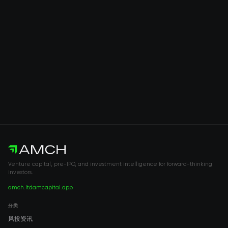
Venture capital, pre-IPO, and investment intelligence for forward-thinking
investors.
amch.ltd
amcapital.app
分类
风投资讯