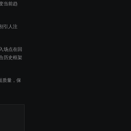
变当前趋
别引人注
入场点在回
合历史框架
面质量，保