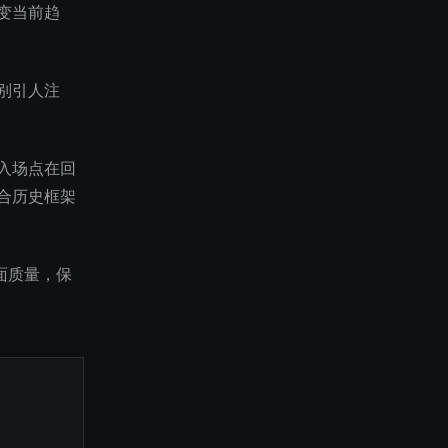
变当前趋
别引人注
入场点在回
合历史框架
面质量，保