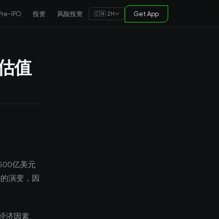
Pre-IPO
投资
风险投资
Get App
🇨🇳 ZH
人估值
500亿美元
势的演变，因
经济因素、