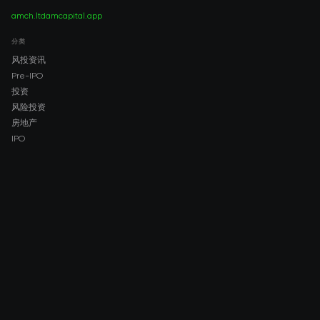
amch.ltd
amcapital.app
分类
风投资讯
Pre-IPO
投资
风险投资
房地产
IPO
COMPANY
About AMCH
AMCH App
Trustpilot
DOWNLOAD
App Store
Google Play
RISK DISCLOSURE & LEGAL NOTICE