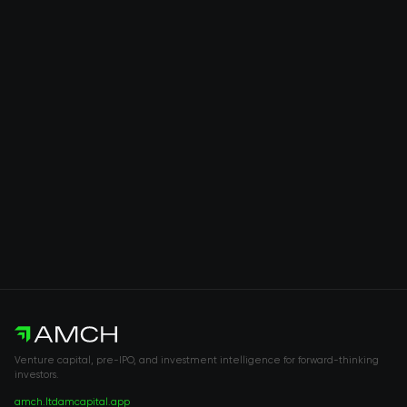
Venture capital, pre-IPO, and investment intelligence for forward-thinking
investors.
amch.ltd
amcapital.app