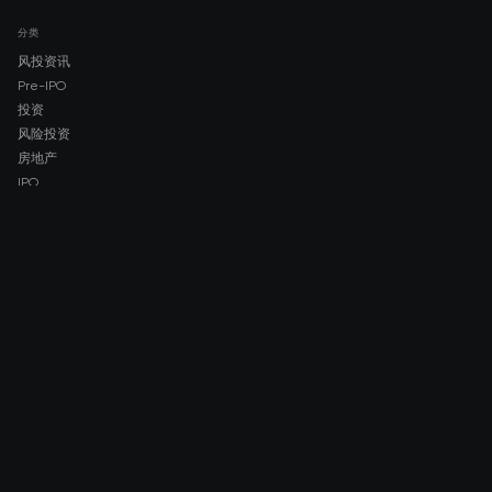
分类
风投资讯
Pre-IPO
投资
风险投资
房地产
IPO
COMPANY
About AMCH
AMCH App
Trustpilot
DOWNLOAD
App Store
Google Play
RISK DISCLOSURE & LEGAL NOTICE