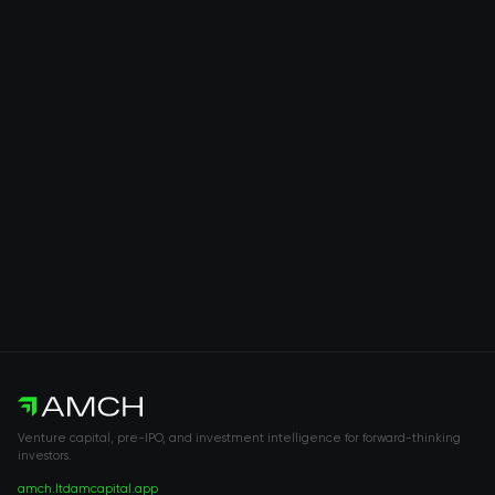
Venture capital, pre-IPO, and investment intelligence for forward-thinking
investors.
amch.ltd
amcapital.app