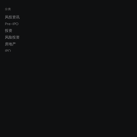
分类
风投资讯
Pre-IPO
投资
风险投资
房地产
IPO
COMPANY
About AMCH
AMCH App
Trustpilot
DOWNLOAD
App Store
Google Play
RISK DISCLOSURE & LEGAL NOTICE