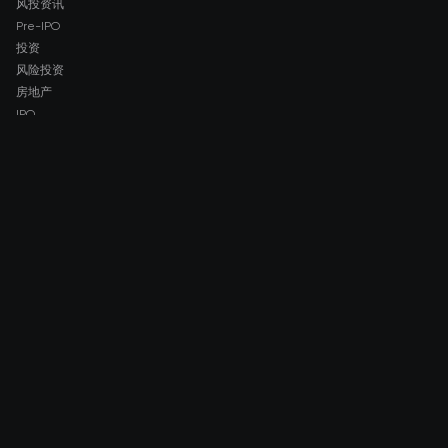
风投资讯
Pre-IPO
投资
风险投资
房地产
IPO
COMPANY
About AMCH
AMCH App
Trustpilot
DOWNLOAD
App Store
Google Play
RISK DISCLOSURE & LEGAL NOTICE
© 2026 2021 — 2026 AMCH Ltd. 版权所有.