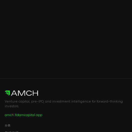
Venture capital, pre-IPO, and investment intelligence for forward-thinking
investors.
amch.ltd
amcapital.app
分类