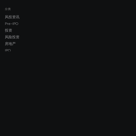
分类
风投资讯
Pre-IPO
投资
风险投资
房地产
IPO
COMPANY
About AMCH
AMCH App
Trustpilot
DOWNLOAD
App Store
Google Play
RISK DISCLOSURE & LEGAL NOTICE