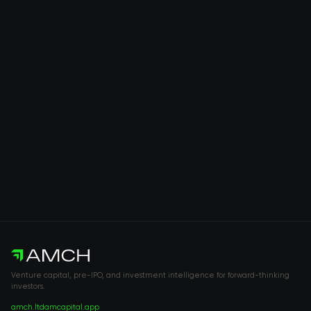
Venture capital, pre-IPO, and investment intelligence for forward-thinking
investors.
amch.ltd
amcapital.app