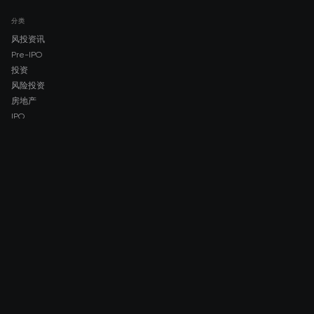
分类
风投资讯
Pre-IPO
投资
风险投资
房地产
IPO
COMPANY
About AMCH
AMCH App
Trustpilot
DOWNLOAD
App Store
Google Play
RISK DISCLOSURE & LEGAL NOTICE