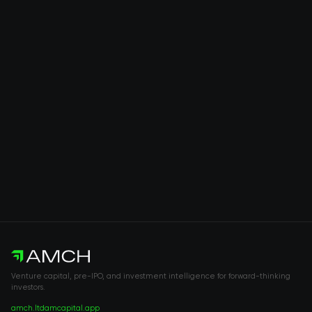
Venture capital, pre-IPO, and investment intelligence for forward-thinking
investors.
amch.ltd
amcapital.app