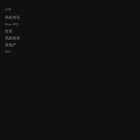
分类
风投资讯
Pre-IPO
投资
风险投资
房地产
IPO
COMPANY
About AMCH
AMCH App
Trustpilot
DOWNLOAD
App Store
Google Play
RISK DISCLOSURE & LEGAL NOTICE