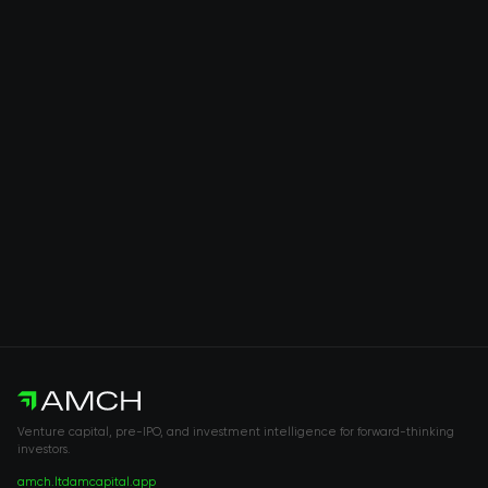
Venture capital, pre-IPO, and investment intelligence for forward-thinking
investors.
amch.ltd
amcapital.app