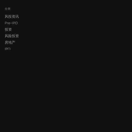
分类
风投资讯
Pre-IPO
投资
风险投资
房地产
IPO
COMPANY
About AMCH
AMCH App
Trustpilot
DOWNLOAD
App Store
Google Play
RISK DISCLOSURE & LEGAL NOTICE