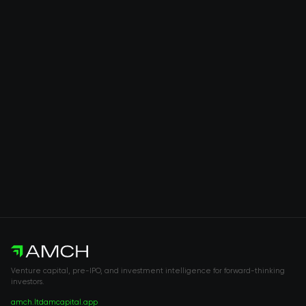
Venture capital, pre-IPO, and investment intelligence for forward-thinking
investors.
amch.ltd
amcapital.app