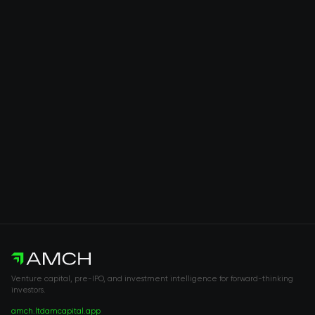
Venture capital, pre-IPO, and investment intelligence for forward-thinking
investors.
amch.ltd
amcapital.app