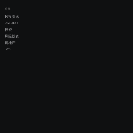
分类
风投资讯
Pre-IPO
投资
风险投资
房地产
IPO
COMPANY
About AMCH
AMCH App
Trustpilot
DOWNLOAD
App Store
Google Play
RISK DISCLOSURE & LEGAL NOTICE