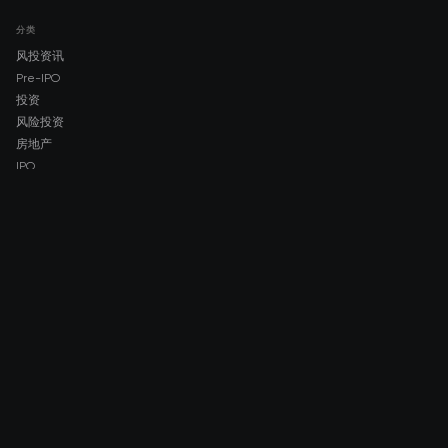
分类
风投资讯
Pre-IPO
投资
风险投资
房地产
IPO
COMPANY
About AMCH
AMCH App
Trustpilot
DOWNLOAD
App Store
Google Play
RISK DISCLOSURE & LEGAL NOTICE