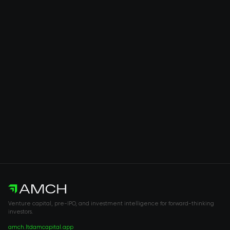
Venture capital, pre-IPO, and investment intelligence for forward-thinking
investors.
amch.ltd
amcapital.app