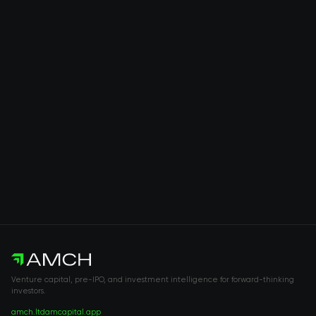
Venture capital, pre-IPO, and investment intelligence for forward-thinking
investors.
amch.ltd
amcapital.app