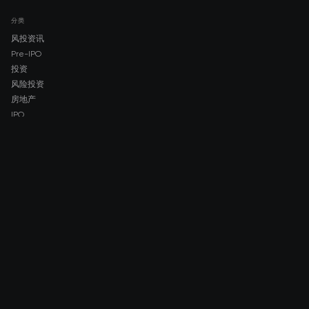
分类
风投资讯
Pre-IPO
投资
风险投资
房地产
IPO
COMPANY
About AMCH
AMCH App
Trustpilot
DOWNLOAD
App Store
Google Play
RISK DISCLOSURE & LEGAL NOTICE