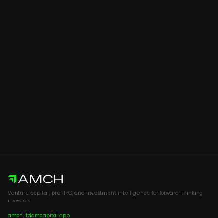
Venture capital, pre-IPO, and investment intelligence for forward-thinking
investors.
amch.ltd
amcapital.app