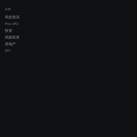
分类
风投资讯
Pre-IPO
投资
风险投资
房地产
IPO
COMPANY
About AMCH
AMCH App
Trustpilot
DOWNLOAD
App Store
Google Play
RISK DISCLOSURE & LEGAL NOTICE