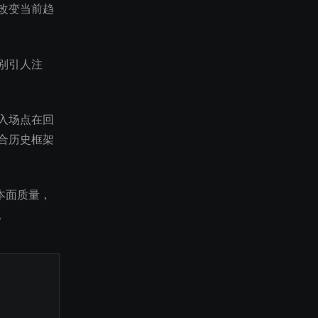
改变当前趋
别引人注
入场点在回
合历史框架
本面质量，
。