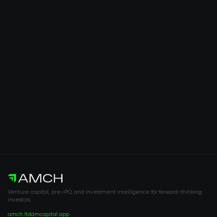
Venture capital, pre-IPO, and investment intelligence for forward-thinking
investors.
amch.ltd
amcapital.app