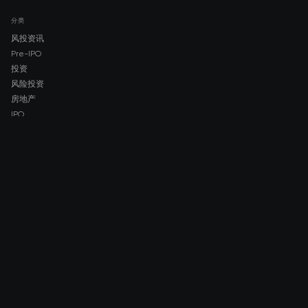
分类
风投资讯
Pre-IPO
投资
风险投资
房地产
IPO
COMPANY
About AMCH
AMCH App
Trustpilot
DOWNLOAD
App Store
Google Play
RISK DISCLOSURE & LEGAL NOTICE