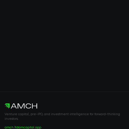
Venture capital, pre-IPO, and investment intelligence for forward-thinking
investors.
amch.ltd
amcapital.app