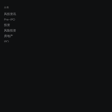
分类
风投资讯
Pre-IPO
投资
风险投资
房地产
IPO
COMPANY
About AMCH
AMCH App
Trustpilot
DOWNLOAD
App Store
Google Play
RISK DISCLOSURE & LEGAL NOTICE