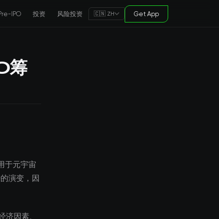
Pre-IPO
投资
风险投资
Get App
🇨🇳 ZH
O筹
元用于元宇宙
势的演变，因
经济因素、