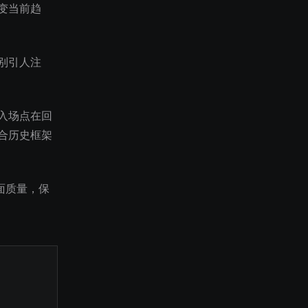
变当前趋
别引人注
入场点在回
合历史框架
面质量，保