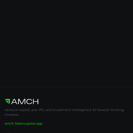
Venture capital, pre-IPO, and investment intelligence for forward-thinking
investors.
amch.ltd
amcapital.app