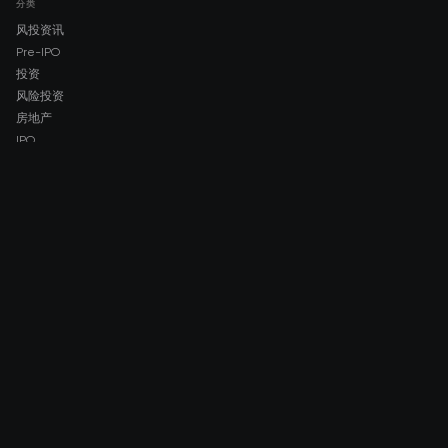
分类
风投资讯
Pre-IPO
投资
风险投资
房地产
IPO
COMPANY
About AMCH
AMCH App
Trustpilot
DOWNLOAD
App Store
Google Play
RISK DISCLOSURE & LEGAL NOTICE