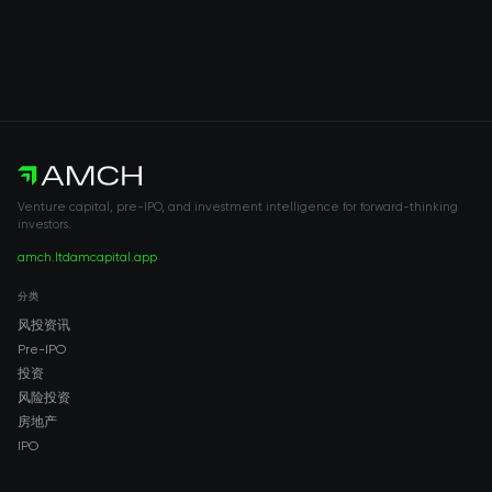
Venture capital, pre-IPO, and investment intelligence for forward-thinking
investors.
amch.ltd
amcapital.app
分类
风投资讯
Pre-IPO
投资
风险投资
房地产
IPO
COMPANY