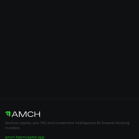
Venture capital, pre-IPO, and investment intelligence for forward-thinking
investors.
amch.ltd
amcapital.app