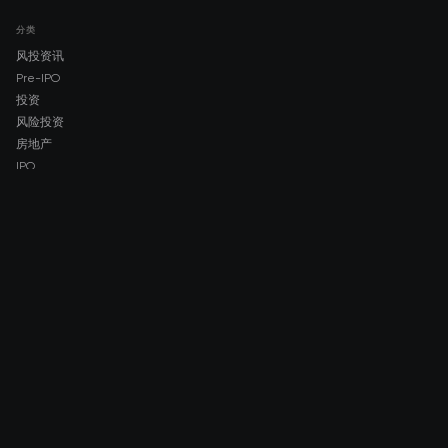
分类
风投资讯
Pre-IPO
投资
风险投资
房地产
IPO
COMPANY
About AMCH
AMCH App
Trustpilot
DOWNLOAD
App Store
Google Play
RISK DISCLOSURE & LEGAL NOTICE