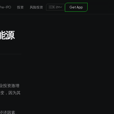
Pre-IPO
投资
风险投资
Get App
🇨🇳 ZH
能源
业投资激增
演变，因为其
经济因素、