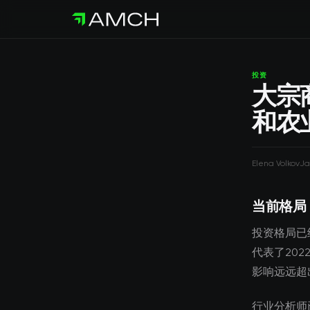
投资
大宗
和农
Elena Volkov
Ja
当前格局
投资格局已
代表了20
影响远远超
行业分析师