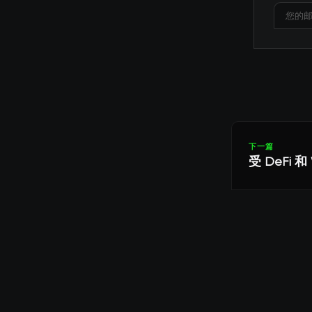
下一篇
受 DeFi 和