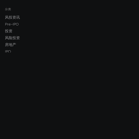
分类
风投资讯
Pre-IPO
投资
风险投资
房地产
IPO
COMPANY
About AMCH
AMCH App
Trustpilot
DOWNLOAD
App Store
Google Play
RISK DISCLOSURE & LEGAL NOTICE