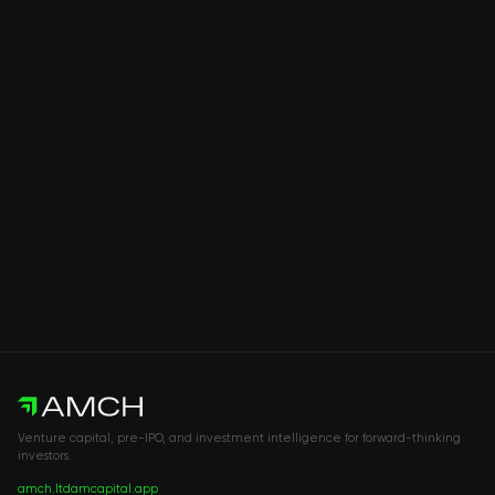
Venture capital, pre-IPO, and investment intelligence for forward-thinking
investors.
amch.ltd
amcapital.app