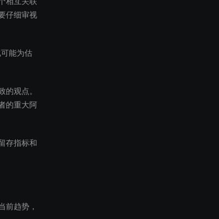
个相互关联
要仔细审视
化可能为估
致的观点。
者的重大阿
留存指标和
当前趋势，