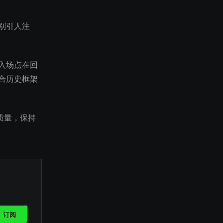
别引人注
入场点在回
合历史框架
质量，保持
订阅