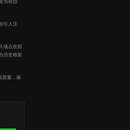
变当前趋
别引人注
入场点在回
合历史框架
面质量，保