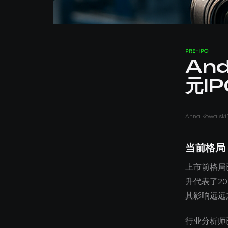
PRE-IPO
And
元I
Anna Kowalski
当前格局
上市前格局已经
升代表了2
其影响远远
行业分析师