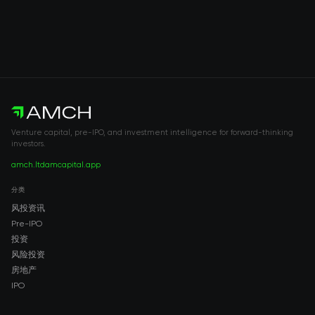
Venture capital, pre-IPO, and investment intelligence for forward-thinking
investors.
amch.ltd
amcapital.app
分类
风投资讯
Pre-IPO
投资
风险投资
房地产
IPO
COMPANY