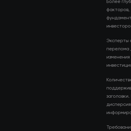
Более глуб
факторов,
фундамент
инвесторо
Эксперты 
перелома 
изменения 
инвестици
Количеств
поддержив
заголовки.
дисперсия
информиро
Требования