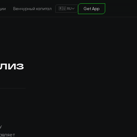
ции
Венчурный капитал
Get App
🇷🇺 RU
ализ
y
тавляет