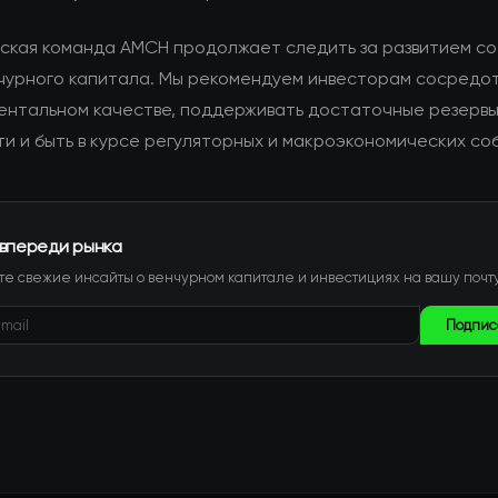
ская команда AMCH продолжает следить за развитием со
чурного капитала. Мы рекомендуем инвесторам сосредо
ентальном качестве, поддерживать достаточные резерв
и и быть в курсе регуляторных и макроэкономических со
 впереди рынка
е свежие инсайты о венчурном капитале и инвестициях на вашу почту
Подпис