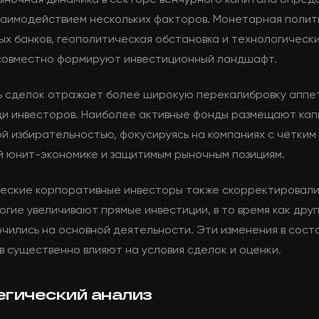
заимодействием нескольких факторов. Монетарная полит
ых банков, геополитическая обстановка и технологическ
совместно формируют инвестиционный ландшафт.
ь сделок отражает более широкую перекалибровку аппе
ди инвесторов. Наиболее активные фонды размещают кап
й избирательностью, фокусируясь на компаниях с чётким 
й юнит-экономике и защитимым рыночным позициям.
еские корпоративные инвесторы также скорректировали
огие увеличивают прямые инвестиции, в то время как дру
чились на основной деятельности. Эти изменения в сост
в существенно влияют на условия сделок и оценки.
егический анализ