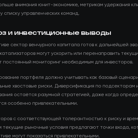
ольше внимания юнит-экономике, метрикам удержания кл
у списку управленческих команд.
оз и инвестиционные выводы
тиве сектор венчурного капитала готов к дальнейшей эв
 катализаторов могут ускорить или перенаправить текущ
т постоянный мониторинг необходимым для инвесторов.
рование портфеля должно учитывать как базовый сценари
ьные хвостовые риски. Диверсификация по подсекторам 
вания остаётся разумной стратегией, даже когда опред
тся особенно привлекательными.
торов с соответствующей толерантностью к риску и вре
м текущие рыночные условия предлагают точки входа, ко
тиве могут показаться привлекательными.