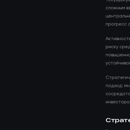
сложным в
центральн
прогресс 
Активност
риску сре
повышенно
устойчиво
Стратегич
подход: мн
сосредото
инвесторо
Страт