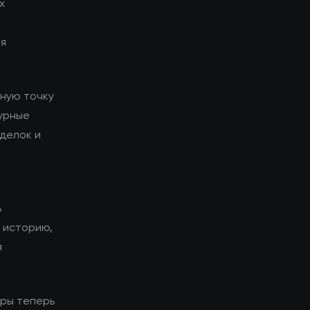
х
ия
ьную точку
урные
сделок и
ь
у историю,
я
оры теперь