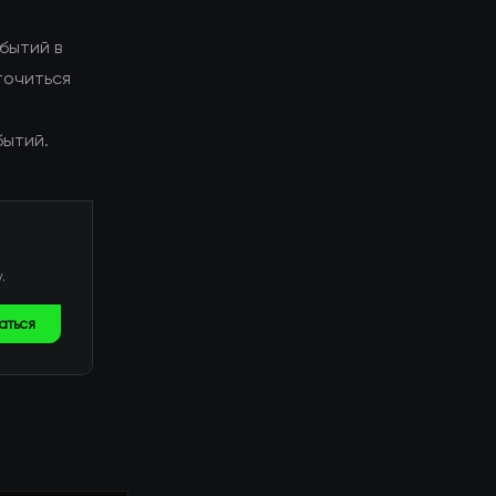
бытий в
точиться
ы
бытий.
.
аться