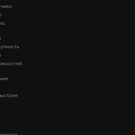
тники
о
ра.
и
купность
ы
ожностей.
ание
быстрее
еляется