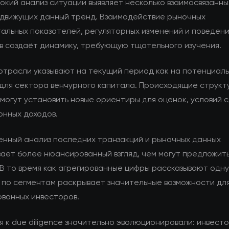
окий анализ ситуации выявляет несколько взаимосвязанны
 движущих данный тренд. Взаимодействие рыночных
альных показателей, регуляторных изменений и поведен
в создаёт динамику, требующую тщательного изучения.
отрасли указывают на текущий период как на потенциал
для сектора венчурного капитала. Происходящие структ
могут установить новые ориентиры для оценок, условий 
онных доходов.
енный анализ последних транзакций и рыночных данных
ает более нюансированный взгляд, чем могут предложит
 В то время как агрегированные цифры рассказывают одн
 по сегментам раскрывает значительные возможности дл
ванных инвесторов.
 к due diligence значительно эволюционировали: инвест