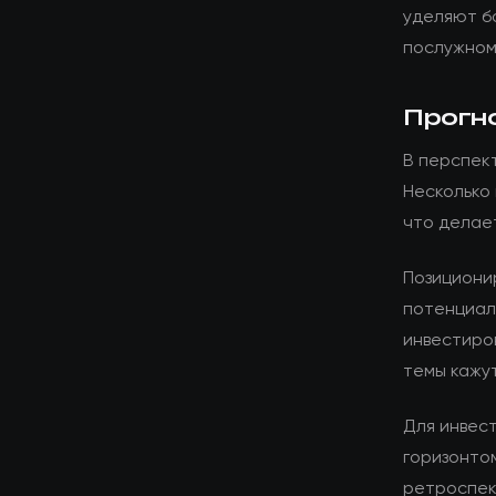
уделяют б
послужном
Прогн
В перспек
Несколько
что делае
Позициони
потенциал
инвестиро
темы кажу
Для инвес
горизонто
ретроспек