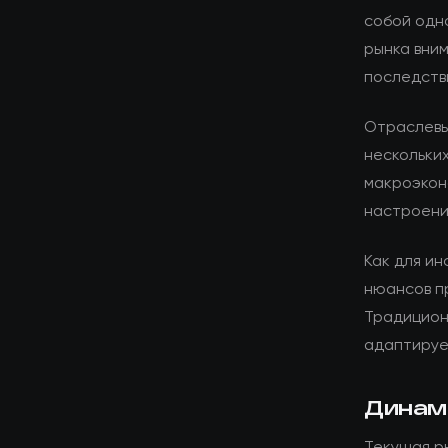
собой одн
рынка вним
последств
Отраслевы
нескольких
макроэкон
настроени
Как для ин
нюансов п
Традицион
адаптируе
Динам
Текущая р