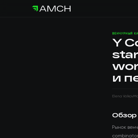
ВЕНЧУРНЫЙ К
Y C
star
wor
и п
Elena Volkov
Ma
Обзор
Рынок вен
combinator