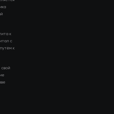
ика
ий
тита к
итал с
путём к
 свой
гие
аве