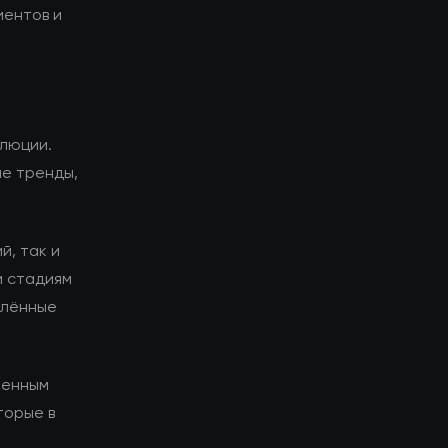
иентов и
олюции.
ие тренды,
й, так и
и стадиям
елённые
менным
торые в