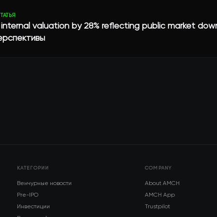
ТАТЬЯ
 internal valuation by 28% reflecting public market dow
перспективы
КАТЕГОРИИ
COMPANY
Венчурные новости
About AMCH
Pre-IPO
AMCH App
Инвестиции
Trustpilot