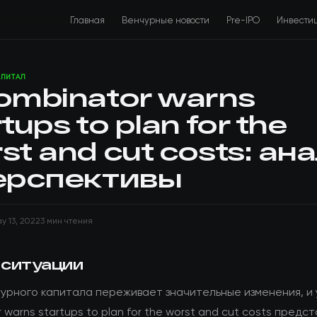
Главная
Венчурные новости
Pre-IPO
Инвести
АПИТАЛ
ombinator warns
tups to plan for the
st and cut costs: ан
ерспективы
y 13, 2022
3 мин чтения
 ситуации
чурного капитала переживает значительные изменения, и 
 warns startups to plan for the worst and cut costs предс