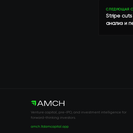
СЛЕДУЮЩАЯ С
Stripe cuts
анализ и 
Venture capital, pre-IPO, and investment intelligence for
forward-thinking investors.
amch.ltd
amcapital.app