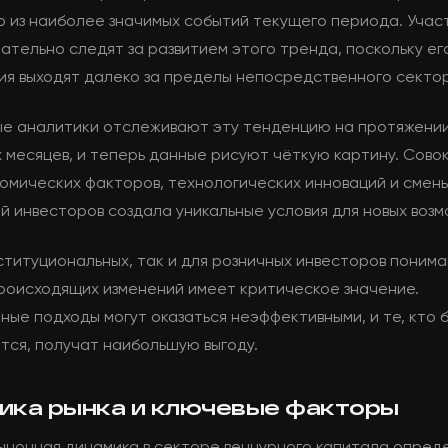
о из наиболее значимых событий текущего периода. Учас
ательно следят за развитием этого тренда, поскольку ег
ия выходят далеко за пределы непосредственного секто
е аналитики отслеживают эту тенденцию на протяжени
 месяцев, и теперь данные рисуют чёткую картину. Сово
омических факторов, технологических инноваций и смен
й инвесторов создала уникальные условия для новых возм
ституциональных, так и для розничных инвесторов поним
роисходящих изменений имеет критическое значение.
ные подходы могут оказаться неэффективными, и те, кто 
тся, получат наибольшую выгоду.
ика рынка и ключевые факторы
ыночная динамика в секторе венчурного капитала опред