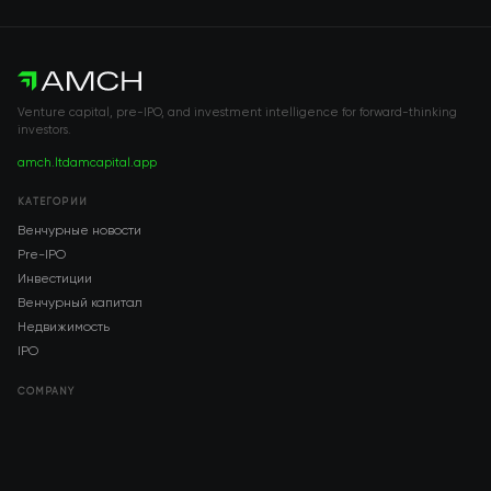
Venture capital, pre-IPO, and investment intelligence for forward-thinking
investors.
amch.ltd
amcapital.app
КАТЕГОРИИ
Венчурные новости
Pre-IPO
Инвестиции
Венчурный капитал
Недвижимость
IPO
COMPANY
About AMCH
AMCH App
Trustpilot