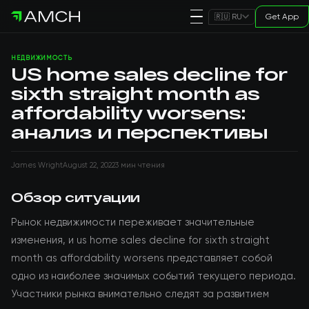
Get App
🇷🇺 RU
НЕДВИЖИМОСТЬ
US home sales decline for
sixth straight month as
affordability worsens:
анализ и перспективы
James Wright
August 22, 2022
3 мин чтения
Обзор ситуации
Рынок недвижимости переживает значительные
изменения, и us home sales decline for sixth straight
month as affordability worsens представляет собой
одно из наиболее значимых событий текущего периода.
Участники рынка внимательно следят за развитием