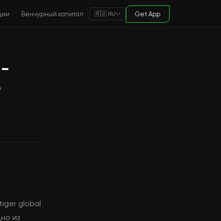
ции
Венчурный капитал
Get App
🇷🇺 RU
-
e
iger global
дно из