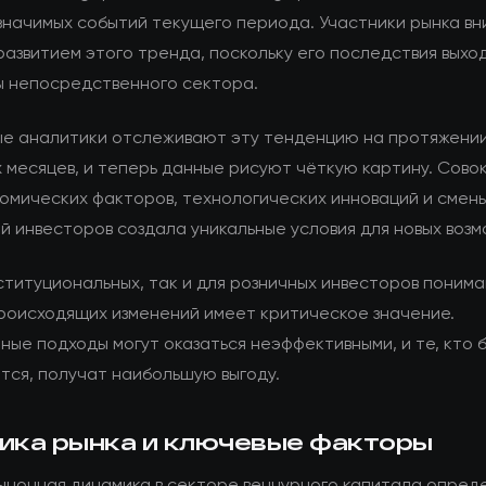
значимых событий текущего периода. Участники рынка в
развитием этого тренда, поскольку его последствия выхо
ы непосредственного сектора.
е аналитики отслеживают эту тенденцию на протяжени
 месяцев, и теперь данные рисуют чёткую картину. Сово
омических факторов, технологических инноваций и смен
й инвесторов создала уникальные условия для новых возм
ституциональных, так и для розничных инвесторов поним
роисходящих изменений имеет критическое значение.
ные подходы могут оказаться неэффективными, и те, кто 
тся, получат наибольшую выгоду.
ика рынка и ключевые факторы
ыночная динамика в секторе венчурного капитала опред