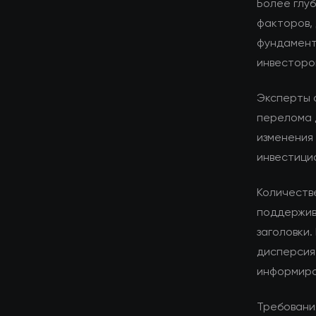
Более глуб
факторов,
фундамент
инвесторо
Эксперты 
перелома 
изменения 
инвестици
Количеств
поддержив
заголовки.
дисперсия
информиро
Требования