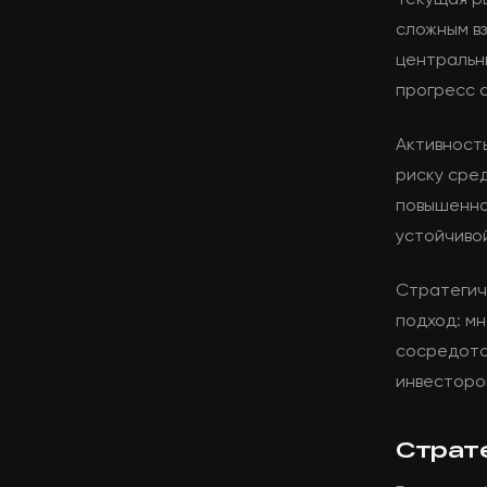
сложным в
центральн
прогресс 
Активност
риску сре
повышенно
устойчиво
Стратегич
подход: мн
сосредото
инвесторо
Страт