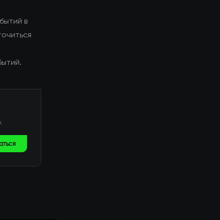
бытий в
точиться
ы
бытий.
.
аться