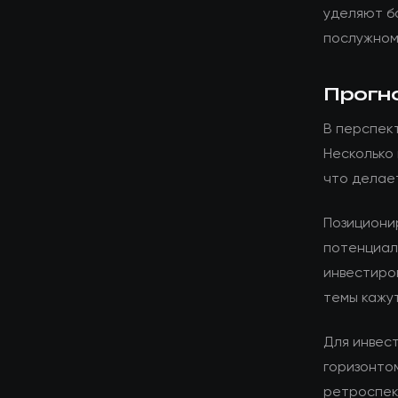
уделяют б
послужном
Прогн
В перспек
Несколько
что делае
Позициони
потенциал
инвестиро
темы кажу
Для инвес
горизонто
ретроспек