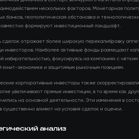
заимодействием нескольких факторов. Монетарная полит
ых банков, геополитическая обстановка и технологическ
совместно формируют инвестиционный ландшафт.
ь сделок отражает более широкую перекалибровку аппе
ди инвесторов. Наиболее активные фонды размещают кап
й избирательностью, фокусируясь на компаниях с чётким 
й юнит-экономике и защитимым рыночным позициям.
еские корпоративные инвесторы также скорректировали
огие увеличивают прямые инвестиции, в то время как дру
чились на основной деятельности. Эти изменения в сост
в существенно влияют на условия сделок и оценки.
егический анализ