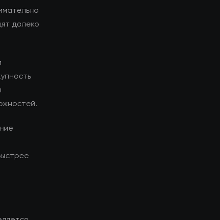
нимательно
дят далеко
и
купность
ы
ожностей.
ание
быстрее
еляется