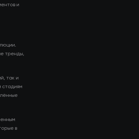
иентов и
олюции.
ие тренды,
й, так и
и стадиям
елённые
менным
торые в