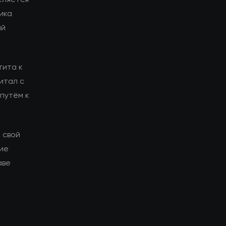
ика
ий
тита к
итал с
путём к
 свой
гие
аве