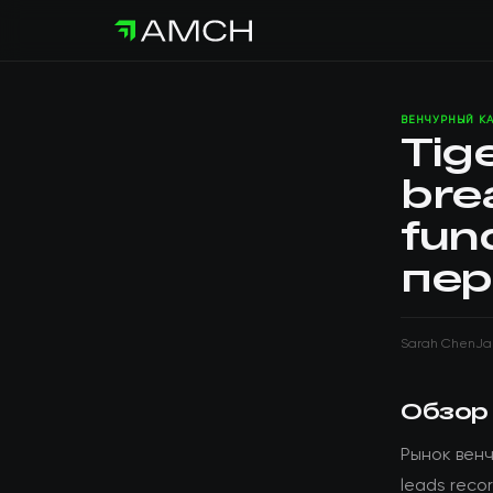
ВЕНЧУРНЫЙ К
Tig
bre
fun
пер
Sarah Chen
Ja
Обзор
Рынок венч
leads reco