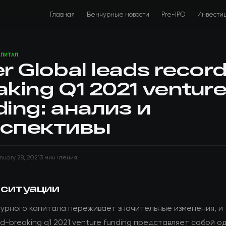
Главная
Венчурные новости
Pre-IPO
Инвести
АПИТАЛ
er Global leads record
aking Q1 2021 ventur
ding: анализ и
спективы
nuary 28, 2021
3 мин чтения
 ситуации
урного капитала переживает значительные изменения, и t
rd-breaking q1 2021 venture funding представляет собой о