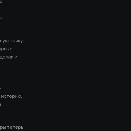
х
ия
ьную точку
урные
сделок и
ь
у историю,
я
оры теперь