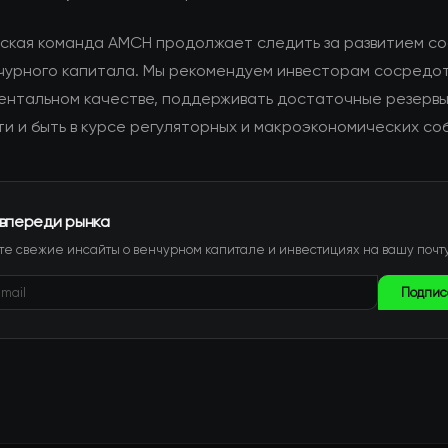
ская команда AMCH продолжает следить за развитием со
чурного капитала. Мы рекомендуем инвесторам сосредо
ентальном качестве, поддерживать достаточные резерв
и и быть в курсе регуляторных и макроэкономических со
 впереди рынка
е свежие инсайты о венчурном капитале и инвестициях на вашу почту
Подпис