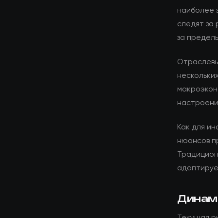
наиболее 
следят за 
за предел
Отраслевы
нескольких
макроэкон
настроени
Как для ин
нюансов п
Традицион
адаптируе
Динам
Текущая р