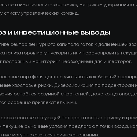
ольше внимания юнит-экономике, метрикам удержания кл
у списку управленческих команд.
оз и инвестиционные выводы
тиве сектор венчурного капитала готов к дальнейшей эв
 катализаторов могут ускорить или перенаправить текущ
т постоянный мониторинг необходимым для инвесторов.
рование портфеля должно учитывать как базовый сценари
ьные хвостовые риски. Диверсификация по подсекторам 
вания остаётся разумной стратегией, даже когда опред
тся особенно привлекательными.
торов с соответствующей толерантностью к риску и вре
м текущие рыночные условия предлагают точки входа, ко
тиве могут показаться привлекательными.