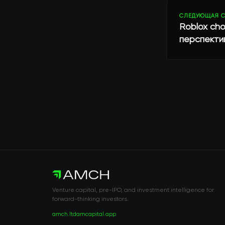
СЛЕДУЮЩАЯ С
Roblox choo
перспекти
Venture capital, pre-IPO, and investment intelligence for
forward-thinking investors.
amch.ltd
amcapital.app