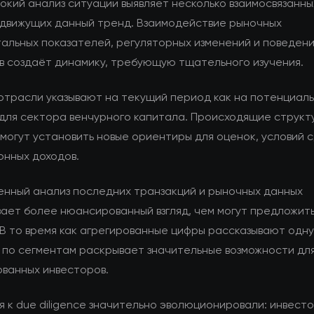
окий анализ ситуации выявляет несколько взаимосвязанны
 движущих данный тренд. Взаимодействие рыночных
альных показателей, регуляторных изменений и поведен
в создаёт динамику, требующую тщательного изучения.
отрасли указывают на текущий период как на потенциал
для сектора венчурного капитала. Происходящие структ
могут установить новые ориентиры для оценок, условий 
онных доходов.
енный анализ последних транзакций и рыночных данных
ает более нюансированный взгляд, чем могут предложит
 В то время как агрегированные цифры рассказывают одн
 по сегментам раскрывает значительные возможности дл
ванных инвесторов.
 к due diligence значительно эволюционировали: инвест