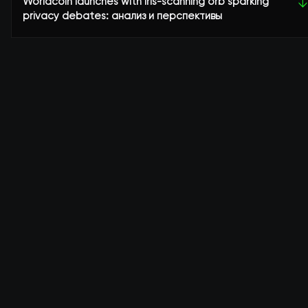
Worldcoin launches with iris-scanning orb sparking
↓
privacy debates: анализ и перспективы