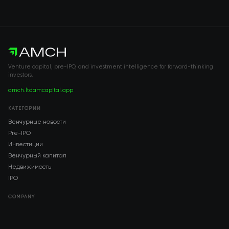
Venture capital, pre-IPO, and investment intelligence for forward-thinking
investors.
amch.ltd
amcapital.app
КАТЕГОРИИ
Венчурные новости
Pre-IPO
Инвестиции
Венчурный капитал
Недвижимость
IPO
COMPANY
About AMCH
AMCH App