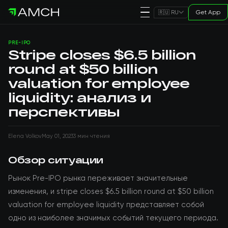
Get App
🇷🇺 RU
PRE-IPO
Stripe closes $6.5 billion
round at $50 billion
valuation for employee
liquidity: анализ и
перспективы
Elena Volkov
May 01, 2023
3 мин чтения
Обзор ситуации
Рынок Pre-IPO рынка переживает значительные
изменения, и stripe closes $6.5 billion round at $50 billion
valuation for employee liquidity представляет собой
одно из наиболее значимых событий текущего периода.