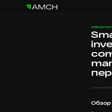
НЕДВИЖИМОС
Sma
inv
com
man
пер
James Wright
Обзор