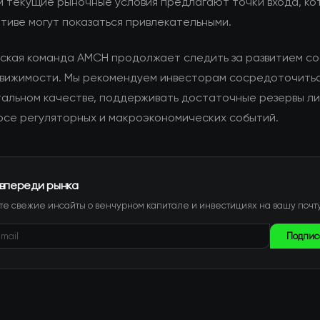
м текущие рыночные условия предлагают точки входа, ко
тиве могут показаться привлекательными.
ская команда AMCH продолжает следить за развитием со
вижимости. Мы рекомендуем инвесторам сосредоточитьс
альном качестве, поддерживать достаточные резервы л
урсе регуляторных и макроэкономических событий.
 впереди рынка
е свежие инсайты о венчурном капитале и инвестициях на вашу почту
Подпис