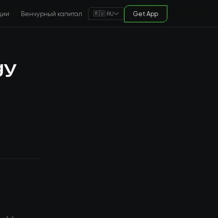
ции
Венчурный капитал
Get App
🇷🇺 RU
gy