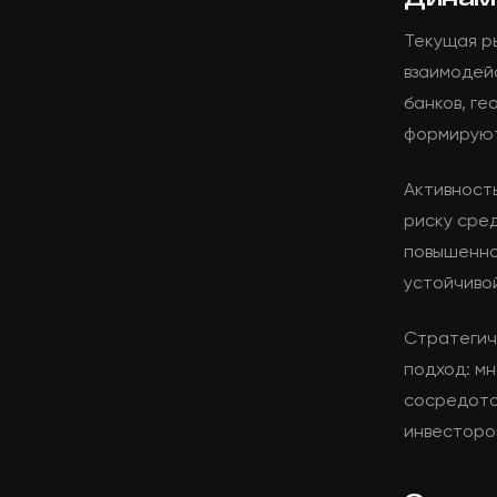
Текущая р
взаимодей
банков, г
формируют
Активност
риску сре
повышенно
устойчиво
Стратегич
подход: мн
сосредото
инвесторо