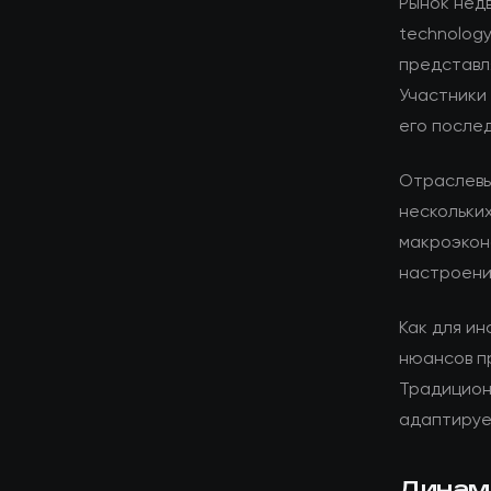
Рынок недв
technology
представл
Участники 
его после
Отраслевы
нескольких
макроэкон
настроени
Как для ин
нюансов п
Традицион
адаптируе
Динам