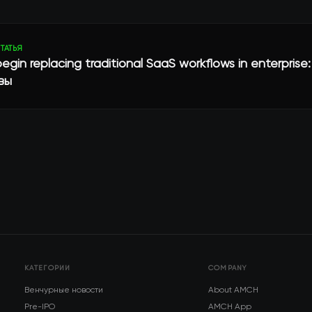
ТАТЬЯ
egin replacing traditional SaaS workflows in enterprise
вы
КАТЕГОРИИ
COMPANY
Венчурные новости
About AMCH
Pre-IPO
AMCH App