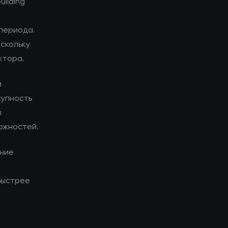
ilding
 периода.
оскольку
ктора.
и
купность
ы
ожностей.
ание
быстрее