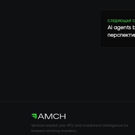
СЛЕДУЮЩАЯ С
AI agents b
перспекти
Venture capital, pre-IPO, and investment intelligence for
forward-thinking investors.