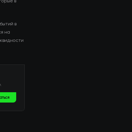
торые в
бытий в
я на
иквидности
.
аться