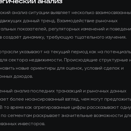
егический анализ
окий анализ ситуации выявляет несколько взаимосвязанны
 движущих данный тренд. Взаимодействие рыночных
альных показателей, регуляторных изменений и поведен
в создаёт динамику, требующую тщательного изучения.
отрасли указывают на текущий период как на потенциал
для сектора недвижимости. Происходящие структурные 
новить новые ориентиры для оценок, условий сделок и
онных доходов.
енный анализ последних транзакций и рыночных данных
ает более нюансированный взгляд, чем могут предложит
 В то время как агрегированные цифры рассказывают одн
 по сегментам раскрывает значительные возможности дл
ванных инвесторов.