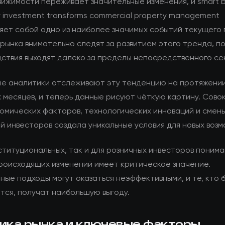
ижимости переживает значительные изменения, и smart bu
 investment transforms commercial property management
яет собой одно из наиболее значимых событий текущего
рынка внимательно следят за развитием этого тренда, п
дствия выходят далеко за пределы непосредственного се
е аналитики отслеживают эту тенденцию на протяжени
 месяцев, и теперь данные рисуют чёткую картину. Сово
омических факторов, технологических инноваций и смен
й инвесторов создала уникальные условия для новых возм
ституциональных, так и для розничных инвесторов поним
роисходящих изменений имеет критическое значение.
ные подходы могут оказаться неэффективными, и те, кто 
тся, получат наибольшую выгоду.
ика рынка и ключевые факторы