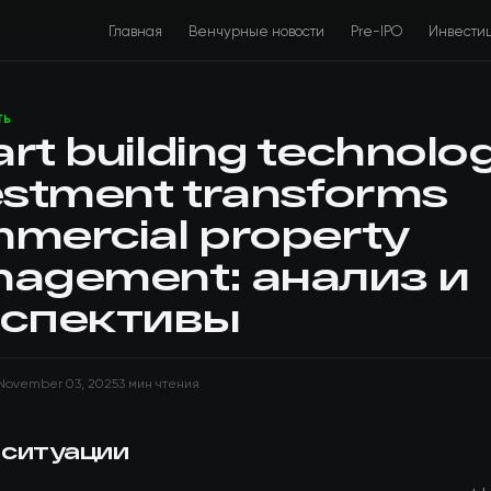
Главная
Венчурные новости
Pre-IPO
Инвести
ТЬ
rt building technolo
estment transforms
mercial property
agement: анализ и
спективы
November 03, 2025
3 мин чтения
 ситуации