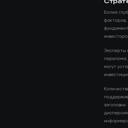
Страт
Более глуб
факторов,
фундамент
инвесторо
Эксперты 
перелома 
могут уста
инвестици
Количеств
поддержив
заголовки.
дисперсия
информиро