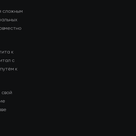
я сложным
ральных
совместно
тита к
итал с
путём к
 свой
гие
аве