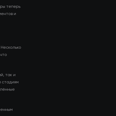
оры теперь
иентов и
 Несколько
 что
й, так и
и стадиям
елённые
менным