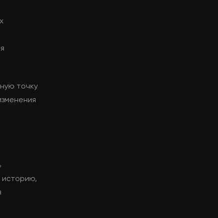
х
ия
ьную точку
изменения
ь
у историю,
я