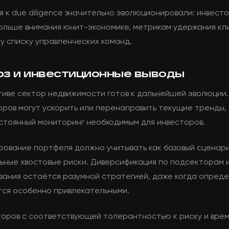
 к due diligence значительно эволюционировали: инвест
ольше внимания юнит-экономике, метрикам удержания кл
у списку управленческих команд.
оз и инвестиционные выводы
тиве сектор недвижимости готов к дальнейшей эволюции.
оров могут ускорить или перенаправить текущие тренды,
стоянный мониторинг необходимым для инвесторов.
рование портфеля должно учитывать как базовый сценари
ьные хвостовые риски. Диверсификация по подсекторам 
вания остаётся разумной стратегией, даже когда опред
тся особенно привлекательными.
торов с соответствующей толерантностью к риску и вре