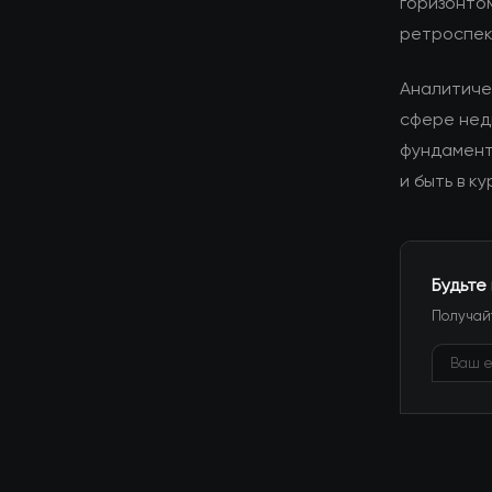
горизонто
ретроспек
Аналитиче
сфере нед
фундамент
и быть в к
Будьте
Получайт