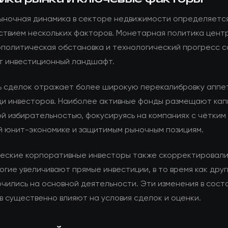
ыночная динамика в секторе недвижимости определяетс
ствием нескольких факторов. Монетарная политика цент
еополитическая обстановка и технологический прогресс 
 инвестиционный ландшафт.
ь сделок отражает более широкую перекалибровку аппе
ди инвесторов. Наиболее активные фонды размещают кап
й избирательностью, фокусируясь на компаниях с чётким 
й юнит-экономике и защитимым рыночным позициям.
еские корпоративные инвесторы также скорректировали
огие увеличивают прямые инвестиции, в то время как дру
чились на основной деятельности. Эти изменения в сост
в существенно влияют на условия сделок и оценки.