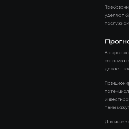
Требования
уделяют б
послужном
Прогн
В перспек
катализат
делает по
Позициони
потенциал
инвестиро
темы кажу
Для инвес