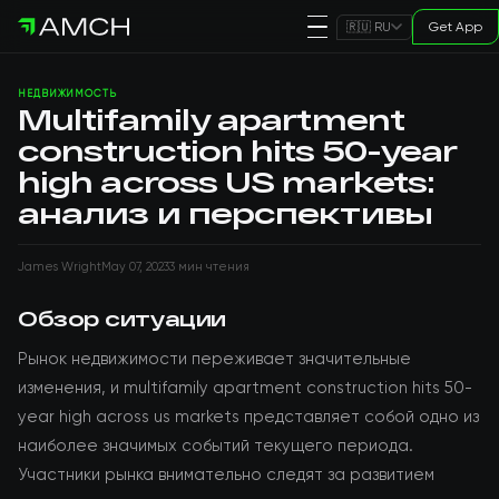
Get App
🇷🇺 RU
НЕДВИЖИМОСТЬ
Multifamily apartment
construction hits 50-year
high across US markets:
анализ и перспективы
James Wright
May 07, 2023
3 мин чтения
Обзор ситуации
Рынок недвижимости переживает значительные
изменения, и multifamily apartment construction hits 50-
year high across us markets представляет собой одно из
наиболее значимых событий текущего периода.
Участники рынка внимательно следят за развитием