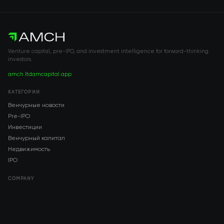
Venture capital, pre-IPO, and investment intelligence for forward-thinking
investors.
amch.ltd
amcapital.app
КАТЕГОРИИ
Венчурные новости
Pre-IPO
Инвестиции
Венчурный капитал
Недвижимость
IPO
COMPANY
About AMCH
AMCH App
Trustpilot