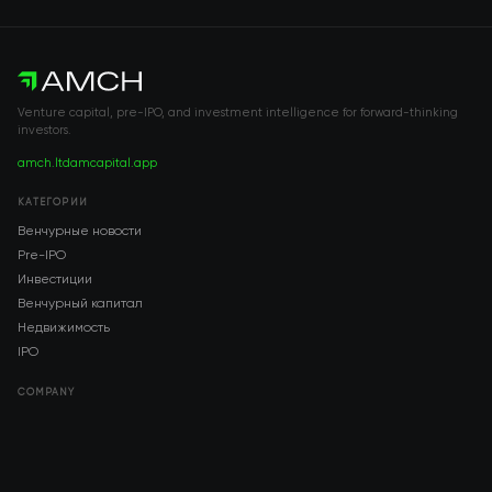
Venture capital, pre-IPO, and investment intelligence for forward-thinking
investors.
amch.ltd
amcapital.app
КАТЕГОРИИ
Венчурные новости
Pre-IPO
Инвестиции
Венчурный капитал
Недвижимость
IPO
COMPANY
About AMCH
AMCH App
Trustpilot