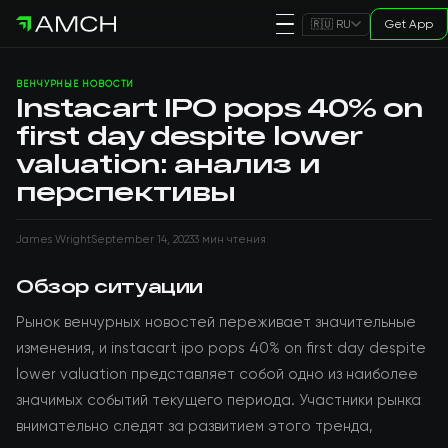
Get App
🇷🇺 RU
ВЕНЧУРНЫЕ НОВОСТИ
Instacart IPO pops 40% on
first day despite lower
valuation: анализ и
перспективы
James Wright
September 14, 2023
3 мин чтения
Обзор ситуации
Рынок венчурных новостей переживает значительные
изменения, и instacart ipo pops 40% on first day despite
lower valuation представляет собой одно из наиболее
значимых событий текущего периода. Участники рынка
внимательно следят за развитием этого тренда,