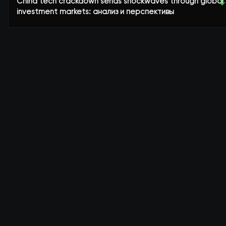
China tech crackdown sends shockwaves through global
↓
investment markets: анализ и перспективы