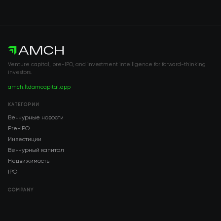
Venture capital, pre-IPO, and investment intelligence for forward-thinking
investors.
amch.ltd
amcapital.app
КАТЕГОРИИ
Венчурные новости
Pre-IPO
Инвестиции
Венчурный капитал
Недвижимость
IPO
COMPANY
About AMCH
AMCH App