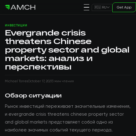
Get App
🇷🇺 RU
ИНВЕСТИЦИИ
Evergrande crisis
threatens Chinese
property sector and global
markets: анализ и
перспективы
Michael Torres
October 17, 2021
3 мин чтения
Обзор ситуации
Рынок инвестиций переживает значительные изменения,
и evergrande crisis threatens chinese property sector
and global markets представляет собой одно из
наиболее значимых событий текущего периода.