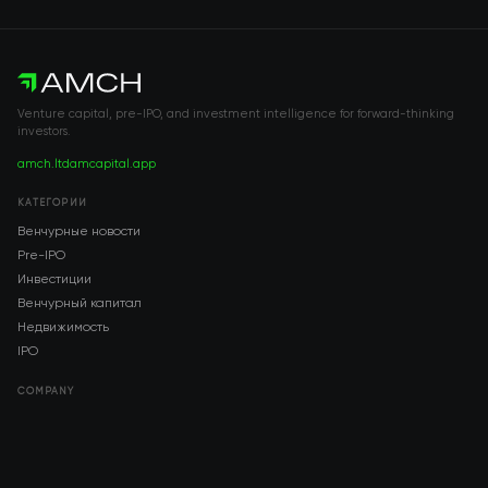
Venture capital, pre-IPO, and investment intelligence for forward-thinking
investors.
amch.ltd
amcapital.app
КАТЕГОРИИ
Венчурные новости
Pre-IPO
Инвестиции
Венчурный капитал
Недвижимость
IPO
COMPANY
About AMCH
AMCH App
Trustpilot