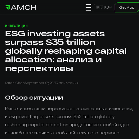
Get App
🇷🇺 RU
ИНВЕСТИЦИИ
ESG investing assets
surpass $35 trillion
globally reshaping capital
allocation: анализ и
перспективы
Sarah Chen
September 09, 2021
3 мин чтения
Обзор ситуации
Рынок инвестиций переживает значительные изменения,
и esg investing assets surpass $35 trillion globally
reshaping capital allocation представляет собой одно
из наиболее значимых событий текущего периода.