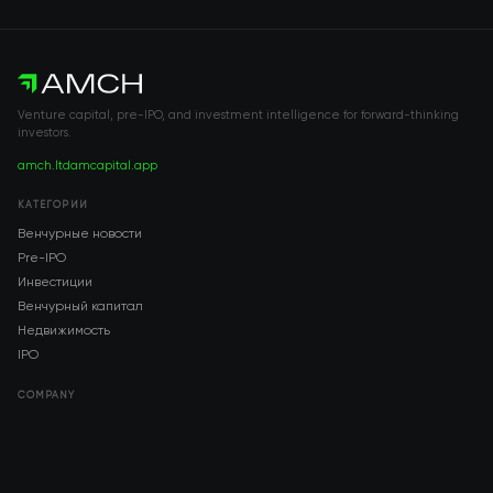
Venture capital, pre-IPO, and investment intelligence for forward-thinking
investors.
amch.ltd
amcapital.app
КАТЕГОРИИ
Венчурные новости
Pre-IPO
Инвестиции
Венчурный капитал
Недвижимость
IPO
COMPANY
About AMCH
AMCH App
Trustpilot